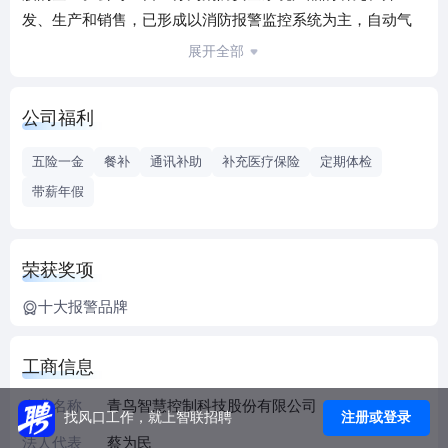
发、生产和销售，已形成以消防报警监控系统为主，自动气
体灭火、气体检测与电气火灾监控系统等产品为新增长点的
展开全部
业务格局。
公司共拥有十余家全资或控股子公司，其中主要的公司有：
公司福利
北京青鸟环宇消防系统软件服务有限公司（软件）、四川久
远智能监控有限责任公司（消防报警、可燃气体报警）、北
五险一金
餐补
通讯补助
补充医疗保险
定期体检
京市正天齐消防设备有限公司（气体灭火）、北京惟泰安全
带薪年假
设备有限公司（气体检测）、美安（加拿大）消防设备有限
公司（消防报警）、盟莆安电子（上海）有限公司（便携式
气体检测），北京中科知创电器有限公司（应急照明与智能
荣获奖项
疏散），格睿通智能科技（深圳）有限公司（消防广播）。
青鸟消防作为消防报警领域的第一民族品牌，始终秉承“为美
十大报警品牌
好生活保驾护航”的使命，不断致力于保障人民的生命财产安
全，在未来的十年内，青鸟消防将以消防报警领域为中心，
工商信息
辐射形成消防安全行业多领域的全球化战略布局，发展成为
企业名称
青鸟智慧控制科技股份有限公司
全球排名前五的生命安全整体解决方案供应商。
注册或登录
找风口工作，就上智联招聘
招聘电话：010-62766585
法人代表
蔡为民