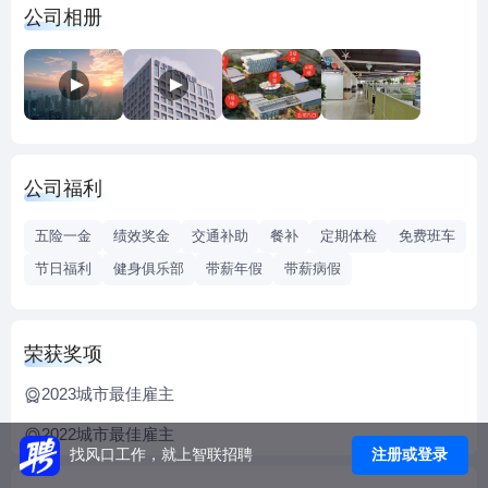
公司相册
“十三五”期间，中国大地保险以“三新三聚焦”战略为引领，坚
定推进“三化”能力建设，走“大地特色”的发展道路，保费复合
年化增长率达到12.5%，行业地位及市场影响力得到进一步提
升。2021年，公司实现保费收入435亿元，业务规模位列全国
财产保险业第六位。
【承担社会责任】2017年以来，中国大地保险为青海省循化
公司福利
县贫困群众提供保险兜底保障，累计承保风险超90亿元。自
2019年起，中国大地保险积极致力于将青海循化的防返贫模
五险一金
绩效奖金
交通补助
餐补
定期体检
免费班车
式经验推广至全国，为更多的脱贫地区解决因病、因灾、因
节日福利
健身俱乐部
带薪年假
带薪病假
意外返贫的问题。截止2021年底，已在全国28个省（自治
区、直辖市）、203个县（市）、666个乡（镇）落地，为已
脱贫地区超408万群众提供了“大地防返贫”风险保障。2021年7
荣获奖项
月，面对河南暴雨灾情，中国大地保险抽调精干人员组建抢
险救灾突击队，为客户提供救援服务，并开辟绿色通道、减
2023城市最佳雇主
免理赔单证，快速支付赔款近亿元。
2022城市最佳雇主
【严守风险底线】中国大地保险认真落实中央关于打好防范
注册或登录
找风口工作，就上智联招聘
化解金融风险攻坚战的战略部署；坚持依法合规经营，稳健