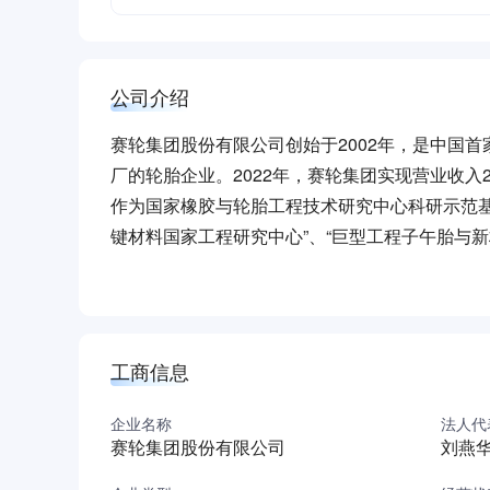
公司介绍
赛轮集团股份有限公司创始于2002年，是中国首
厂的轮胎企业。2022年，赛轮集团实现营业收入
作为国家橡胶与轮胎工程技术研究中心科研示范基
键材料国家工程研究中心”、“巨型工程子午胎与新
胶轮胎行业唯一入选国家工信部首批“数字领航”
赛轮集团荣获“国家智能制造试点示范企业”、“国
业”、“国家服务型制造示范企业”、等称号。公司
题（即“魔鬼三角”定律），并通过包括欧盟标签法规
工商信息
签分级标准》3A级等专业认证。
赛轮始终坚持走科技创新之路，自主研发和制造的
企业名称
法人代
赛轮集团股份有限公司
刘燕
1544项，发明专利254项。
赛轮在全球拥有七大智能制造基地，具备全钢子午线