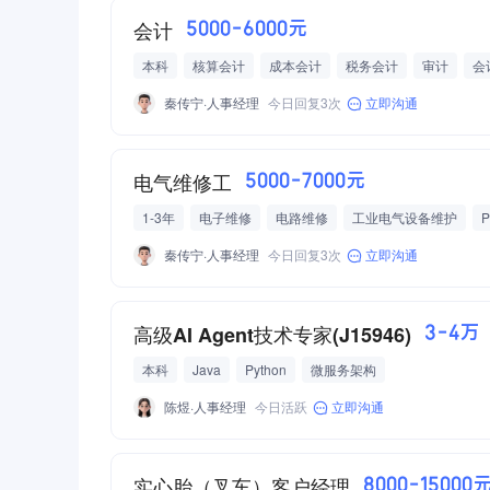
会计
5000-6000元
本科
核算会计
成本会计
税务会计
审计
会
财务数据分析
秦传宁·人事经理
今日回复3次
立即沟通
电气维修工
5000-7000元
1-3年
电子维修
电路维修
工业电气设备维护
工龄奖
年终奖
有餐补
包住
秦传宁·人事经理
今日回复3次
立即沟通
高级AI Agent技术专家(J15946)
3-4万
本科
Java
Python
微服务架构
陈煜·人事经理
今日活跃
立即沟通
实心胎（叉车）客户经理
8000-15000