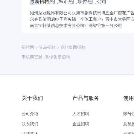
最新招聘
热门城市
热门职位
热门公司
湖州朵冠服饰有限公司
永康市象珠镇恩博五金厂
樱花广
永春县佑润启电子商务铺（个体工商户）
晋中市太谷区
南京宁轩莱信息技术有限公司江浦智谷第三分公司
招聘网
>
青岛招聘
>
赛轮集团招聘
手机网页版:
赛轮集团招聘
关于我们
产品与服务
使用
公司介绍
人才招聘
账号
联系我们
企业招聘
意见
诚聘英才
发票