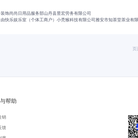
告装饰
尚尚日用品服务部
山丹县昱宏劳务有限公司
自由快乐娱乐室（个体工商户）
小秃猴科技有限公司
雅安市知茶堂茶业有
页
与帮助
注销
反馈
制度