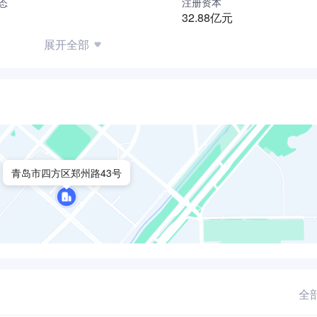
态
注册资本
地区用户提供高品质的轮胎产品与出行服务。
32.88亿元
忘初心，持续投身公益事业。先后多次资助青岛慈善总会及定点
展开全部
症儿童及其家庭渡过难关；向青岛科技大学累计捐赠4000多万元
年第一时间捐款1000万，用于抗击新冠疫情。
快的轮胎品牌。
力中国橡胶轮胎工业站上世界新高度为己任，立志成为在世界范
青岛市四方区郑州路43号
全部