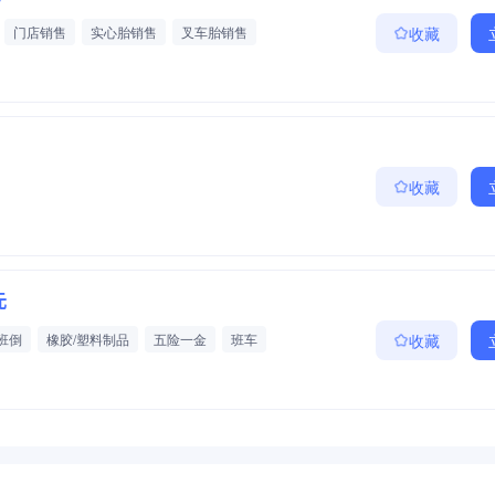
门店销售
实心胎销售
叉车胎销售
收藏
团队培训
收藏
元
班倒
橡胶/塑料制品
五险一金
班车
收藏