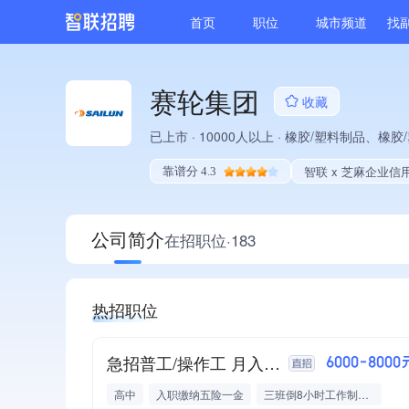
首页
职位
城市频道
找
赛轮集团
收藏
已上市
·
10000人以上
·
橡胶/塑料制品、橡胶
智联 x 芝麻企业信
靠谱分 4.3
公司简介
在招职位·183
热招职位
急招普工/操作工 月入8000（包住 提供低价住宿）
6000-8000
高中
入职缴纳五险一金
三班倒8小时工作制，中夜班补贴