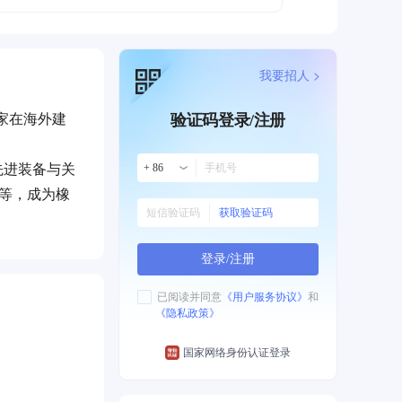
我要招人 >
一家在海外建
验证码登录/注册
先进装备与关
+ 86
”等，成为橡
获取验证码
范企
登录/注册
百年未解之难
协会《轮胎标
已阅读并同意
《用户服务协议》
和
《隐私政策》
请国内外专利
国家网络身份认证登录
万吨的年生产