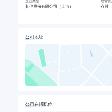
企业类型
经营状
能力， 为欧、美、亚、非等一百八十多个国家和
其他股份有限公司（上市）
存续
公益彰显责任，爱心传递价值。赛轮集团始终不
生；携手“WCC世界儿童癌症慈善组织”，帮助癌
安、玉树等地震灾区捐款，助力灾后重建；2020
2023年全球品牌15强排名，赛轮集团是增速最
公司地址
未来，赛轮将继续以“做一条好轮胎”为使命，助
被信赖、有影响力的轮胎企业。
公司在招职位