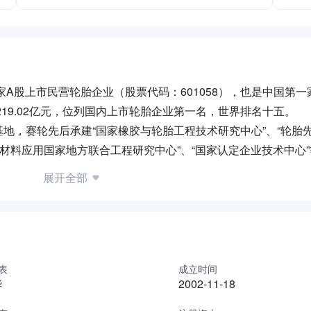
家A股上市民营轮胎企业（股票代码：601058），也是中国第
219.02亿元，位列国内上市轮胎企业第一名，世界排名十五。
地，赛轮先后承建“国家橡胶与轮胎工程技术研究中心”、“轮胎
材料应用国家地方联合工程研究中心”、“国家认定企业技术中心
企业。
展开全部
家工业互联网试点示范企业”、“国家物联网集成创新与融合应用示
率先应用世界首创EVEC胶制备的“液体黄金”轮胎，成功破解了
双A级、TÜV莱茵“节能先锋”、 TÜV MARK、中国橡胶工业
世界最大63吋巨型子午线轮胎，打破了国际技术垄断；公司申
表
成立时间
华
2002-11-18
轮胎2540万条、半钢子午线轮胎8200万条、非公路轮胎38