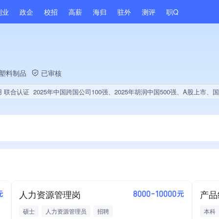
副业
政企
校招
高薪
海归
驻外
测评
职Q
/塑料制品
已审核
用 联合认证
2025年中国跨国公司100强、2025年胡润中国500强、A股上市、国家级技术创新示范企业、国家企业技术中心、高新技术企业、央企供应商、战略性新兴领域创新能力、市县级政府引导基金投资、绝对控股5家公司、薪资水平全省同行前30%、旗下品牌同行前5%、海关高级认证、A级纳税人、多产业布局、拥有节能环保技术、拥有高价值专利、专利授权量同领域前50、技术布局行业领先、经营年限全国同行前5%、集团核心成员、权威管理体系认证、权威产品认证、发债企业、拥有连锁品牌、大学生就业贡献、拥
人力资源管理岗
产品
元
8000-10000元
硕士
人力资源管理员
招聘
本科