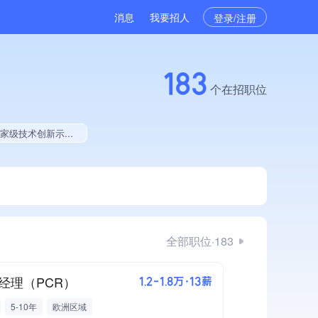
消息
我要招人
登录/注册
183
个在招职位
有绿色资质、拥有工艺创新能力、拥有美术作品、美术作品创作量位于同行前5%、拥有多项著作权、软件研发量位于同行前500
全部职位·183
经理（PCR）
1.2-1.8万·13薪
5-10年
欧洲区域