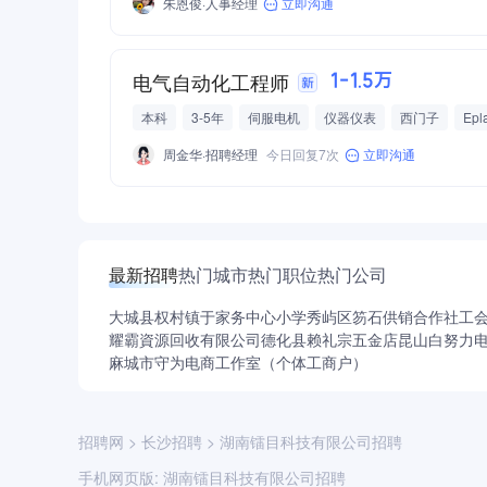
朱恩俊·人事经理
立即沟通
电气自动化工程师
1-1.5万
本科
3-5年
伺服电机
仪器仪表
西门子
Epl
西门子PLC1200
五险一金
绩效奖金
餐补
免
周金华·招聘经理
今日回复7次
立即沟通
最新招聘
热门城市
热门职位
热门公司
大城县权村镇于家务中心小学
秀屿区笏石供销合作社工
耀霸資源回收有限公司
德化县赖礼宗五金店
昆山白努力
麻城市守为电商工作室（个体工商户）
招聘网
>
长沙招聘
>
湖南镭目科技有限公司招聘
手机网页版:
湖南镭目科技有限公司招聘