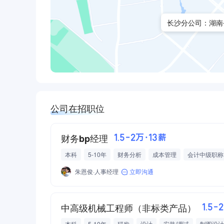
长沙分公司：湖南
公司在招职位
财务bp经理
1.5-2万·13薪
本科
5-10年
财务分析
成本管理
会计中级职称
专用设备制造
工业自动化/机器人
朱恩俊·人事经理
立即沟通
中高级机械工程师（非标类产品）
1.5-
本科
5-10年
研发
设计
安装/调试
制图设计