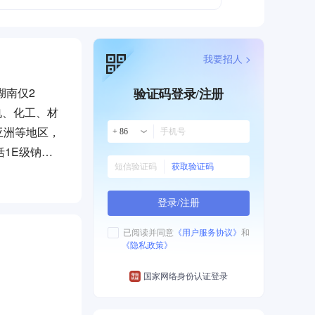
我要招人 >
湖南仅2
验证码登录/注册
电、化工、材
亚洲等地区，
+ 86
1E级钠液
获取验证码
制与处理、
案，实现智能
登录/注册
联公司），
”“湖南省软件
已阅读并同意
《用户服务协议》
和
《隐私政策》
技术助力钢铁
持续创新，为
国家网络身份认证登录