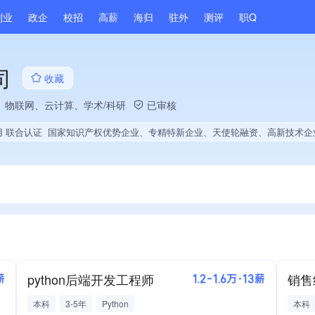
副业
政企
校招
高薪
海归
驻外
测评
职Q
司
收藏
、物联网、云计算、学术/科研
已审核
用 联合认证
国家知识产权优势企业、专精特新企业、天使轮融资、高新技术企业、省级企业技术中心、上市企业供应商、国企供应商、战略性新兴领域创新能力、绝对控股1家公司、薪资水平全省同行前5%、旗下品牌同行前40%、A级纳税人、知名品牌供应商、多产业布局、拥有节能环保技术、拥有自主品牌、拥有高价值专利、专利授权量同领域前500、技术布局行业领先、经营年限全国同行前5%、权威管理体系认证、双软认证企业、大学生就业贡献、2
python后端开发工程师
销售
薪
1.2-1.6万·13薪
本科
3-5年
Python
本科