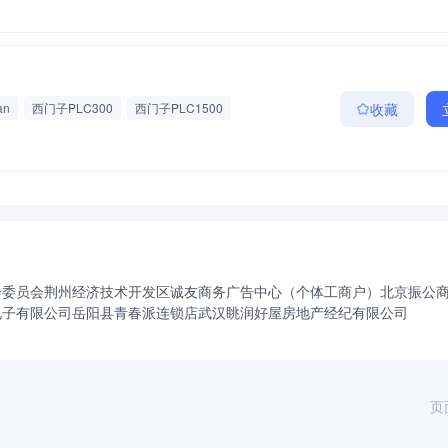
an
西门子PLC300
西门子PLC1500
收藏
费班车
节日福利
带薪年假
包吃包住
会委员会
荆州经济技术开发区诚友商务广告中心（个体工商户）
北京振公
电子有限公司
岳阳县青春派连锁店
武汉眺润好屋房地产经纪有限公司
页