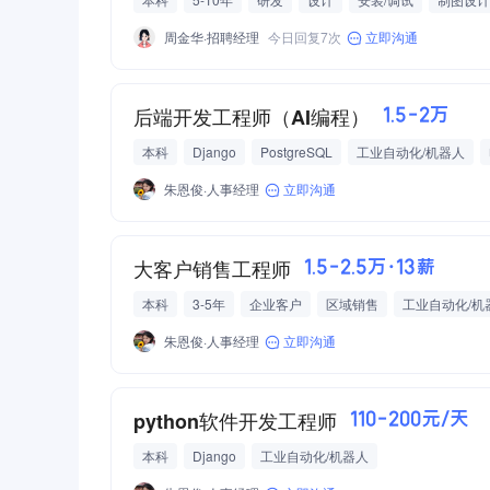
自动化设备
压力铸造工艺
AutoCAD
SolidWorks
周金华·招聘经理
今日回复7次
立即沟通
专用设备制造
带团队
后端开发工程师（AI编程）
1.5-2万
本科
Django
PostgreSQL
工业自动化/机器人
朱恩俊·人事经理
立即沟通
大客户销售工程师
1.5-2.5万·13薪
本科
3-5年
企业客户
区域销售
工业自动化/机
五险一金
年终奖
绩效奖金
朱恩俊·人事经理
立即沟通
python软件开发工程师
110-200元/天
本科
Django
工业自动化/机器人