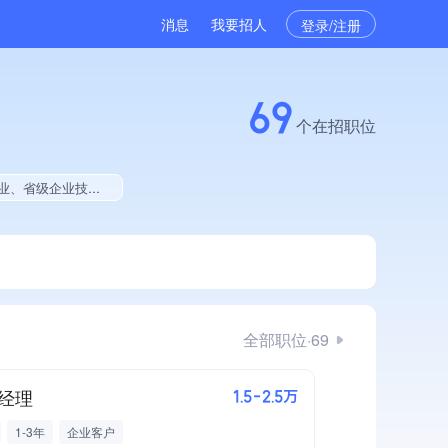
消息
我要招人
登录/注册
69
个在招职位
025年公开项目中标、拥有绿色资质、拥有工艺创新能力、拥有多项著作权、软件研发量位于同行前5%
全部职位·69
经理
1.5-2.5万
1-3年
企业客户