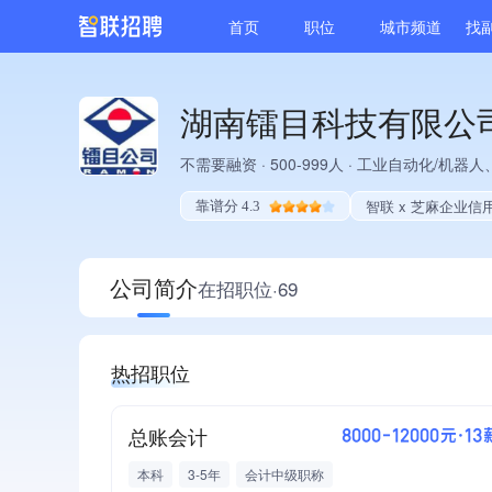
首页
职位
城市频道
找
湖南镭目科技有限公
不需要融资
·
500-999人
·
工业自动化/机器人
智联 x 芝麻企业信
靠谱分 4.3
公司简介
在招职位·69
热招职位
总账会计
8000-12000元·13
本科
3-5年
会计中级职称