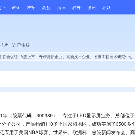
副业
政企
校招
高薪
海归
驻外
测评
职Q
/芯片
已审核
用 联合认证
A股上市、专精特新企业、高新技术企业、省级工程技术研究中心、央企供应商、政府供应商、上市企业供应商、战略性新兴领域创新能力、绝对控股8家公司、薪资水平全省同行前5%、旗下品牌同行前5%、海关高级认证、A级纳税人、中小企协信用AAA级、知名品牌供应商、多产业布局、拥有节能环保技术、拥有自主品牌、拥有高价值专利、专利授权量同领域前50、技术布局行业领先、拥有绿色低碳技术、经营年限全国同行前5%、集团核心成员、权威管理体系认证、权威产品认证、创新型中小企业、大学生就业贡献、2025年公开项目
1年（股票代码：300389），专注于LED显示屏业务。总部位
分子公司，产品畅销110多个国家和地区，成功实施了6500多
广泛应用于美国NBA球赛、世界杯、欧洲杯、总统新闻发布会、