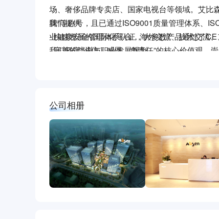
场、奢侈品牌专卖店、国家电视台等领域。艾比森先
牌”等称号，且已通过ISO9001质量管理体系、ISO
我们提供
业健康安全管理体系认证，大多数产品通过了CE、
- 快速发展的国际化平台，海外交流、技术交流
我们坚守“诚信、感恩、负责任”的核心价值观，
- 完善的培训与职业发展规划，
才，用爱心做事，用感恩的心做人。
- 具有竞争力的薪酬和激励
艾比森，诚邀您的加盟，共同打造中国人的世界
- 五险一金、带薪休假、福利体检、员工旅游、
地址：深圳市龙岗区坂田天安云谷3栋A座18-20
- 丰富的业余文化生活
公司相册
- 深圳户口
艾比森，期待你来绽放光彩！
公司官网：www.absen.cn