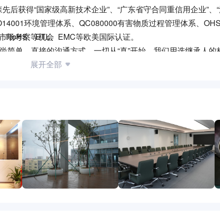
后获得“国家级高新技术企业”、“广东省守合同重信用企业”、
14001环境管理体系、QC080000有害物质过程管理体系、OHSA
RoHS、ETL、EMC等欧美国际认证。
、市场考察等机会
崇尚简单、直接的沟通方式，一切从“真”开始。我们用选继承人的
展开全部
品牌，用激情和实干创造精彩人生！
宿舍、食堂及餐补等完善的福利和后勤保障
层