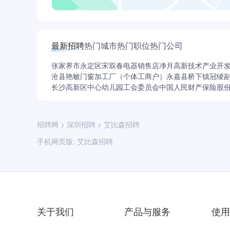
最新招聘
热门城市
热门职位
热门公司
张家界市永定区宋双春电器销售店
净月高新技术产业开
沧县艳敏门窗加工厂（个体工商户）
永嘉县桥下镇冠绫
长沙高新区中心幼儿园工会委员会
中国人民财产保险股
招聘网
>
深圳招聘
>
艾比森招聘
手机网页版:
艾比森招聘
关于我们
产品与服务
使用