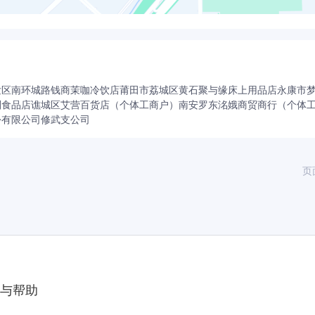
发区南环城路钱商茉咖冷饮店
莆田市荔城区黄石聚与缘床上用品店
永康市
副食品店
谯城区艾营百货店（个体工商户）
南安罗东洺娥商贸商行（个体
份有限公司修武支公司
页
与帮助