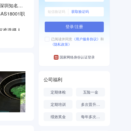
“深圳知名品
获取验证码
S18001职
登录/注册
标准选择人
已阅读并同意
《用户服务协议》
和
《隐私政策》
国家网络身份认证登录
公司福利
定期体检
五险一金
定期培训
多次晋升机会
绩效奖金
每年多次调薪