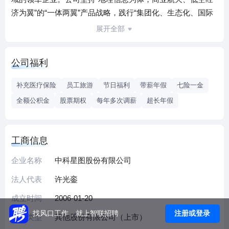
济为翼”的“一体两翼”产品战略，践行“集团化、生态化、国际
化”市场战略，以数字地球为技术根基，将人工智能、大数
展开全部
据、云计算等新一代信息技术深度融合应用，打造天基与空
基协同能力，构建集数据、计算、应用于一体的空天信息服
公司福利
务体系，面向特种领域、政府、企业和大众用户，提供软件
销售与数据服务、技术开发与服务、专用设备以及系统集成
补充医疗保险
员工旅游
节日福利
带薪年假
七险一金
等全链条业务支持，致力于成为全球领先的空天信息服务
全额公积金
股票期权
每年多次调薪
超长年假
商。
作为空天信息技术创新的引领者、商业航天产业链的整合者
以及低空经济产业发展的推动者，中科星图以国家发展战略
工商信息
为导向，厚植新质生产力，秉承“向天补强、向空发展、空天
一体、以云为本”的理念，推动“一体两翼”产品战略落地生
企业名称
中科星图股份有限公司
根，构筑多元协同的产业发展格局。地理信息领域，公司持
法人代表
许光銮
续巩固产业核心根基，深耕空间智能技术前沿，重点推进星
成立时间
2006-01-20
图云建设，优化完善云上数据、云上计算、云上应用三大云
端产品服务体系。商业航天领域，公司推进全产业链布局，
注册或登录
找风口工作，就上智联招聘
企业类型
其他股份有限公司（上市）
向上游拓展卫星运营与核心部件制造，做优做强中游卫星测