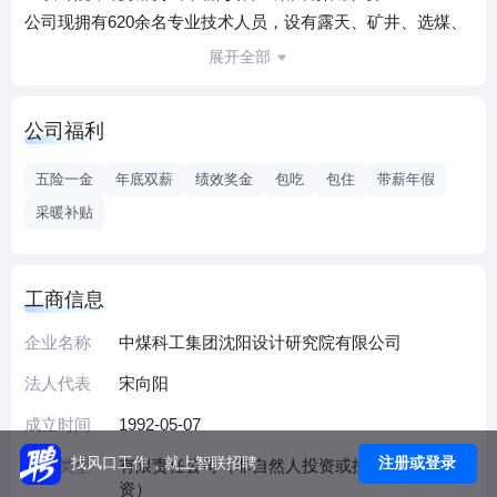
公司现拥有620余名专业技术人员，设有露天、矿井、选煤、
民爆、热机、建筑、机械、机电、通信、暖通、给排水、油
展开全部
库、铁路、公路、桥涵、环保、地质、测量、技术经济等20
多个专业，专业配套齐全，综合实力雄厚。持有煤炭行业甲
公司福利
级、建筑行业（建筑工程）甲级、军工行业（防化、民爆器
材工程）专业甲级，机械行业（专用设备制造业工程）专业
五险一金
年底双薪
绩效奖金
包吃
包住
带薪年假
甲级，环境工程（大气污染防治工程）专项甲级，环境影响
采暖补贴
评价甲级，水土保持方案编制甲级，地质灾害治理（勘察、
设计、施工、评估）甲级，工程勘察类综合甲级，工程测量
甲级，工程咨询甲级，工程造价咨询甲级，工程监理甲级，
工商信息
电力行业（火力发电）专业乙级，压力管道（GB2）设计许
可证等多项勘察、设计、咨询资质证书，通过了ISO质量管理
企业名称
中煤科工集团沈阳设计研究院有限公司
体系、环境管理体系和职业健康管理体系认证。初步形成了
法人代表
宋向阳
勘察设计、咨询，工程总承包，设备集成和生产运营四大产
成立时间
1992-05-07
业板块，可为煤炭及相关行业工程建设提供全过程、全方
位、高品质、高效率的服务。
注册或登录
找风口工作，就上智联招聘
企业类型
有限责任公司（非自然人投资或控股的法人独
六十年风雨兼程，我公司完成各类大型工程设计2000余项，
资）