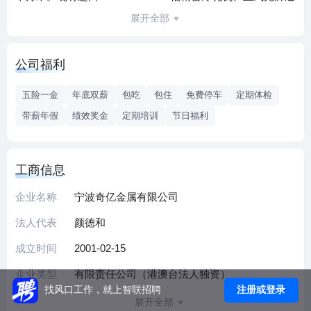
火线、卧式退火线、平整调质机、张力整平机等多套精密不
展开全部
锈钢专业生产设备。为配合下游产业需要，配有大型不锈钢
分条机，小型不锈钢分条机、不锈钢分卷机、不锈钢平整切
公司福利
板机等设备数套。目前主要生产201、301、304、304L、
310S、316L、430等各种不锈钢牌号厚度为0.05mm～
五险一金
年底双薪
包吃
包住
免费停车
定期体检
1.0mm，软态、硬态、超硬态精密冷轧不锈钢带、钢板及钢
带薪年假
绩效奖金
定期培训
节日福利
卷，年产能约7万吨。
奇亿金属拥有ISO9001认证，产品符合ASTM、AISI、JIS等
国际标准，广泛应用于家电、厨房设备、医疗器械、金属软
工商信息
管、计算机配件、手机零件、汽车零部件等领域。先进的设
备、优质的技术和完善的管理系统具有同领域及大钢厂的质
企业名称
宁波奇亿金属有限公司
量水平。集钢厂轧延能力和钢卷加工配送能力于一体，具有
法人代表
颜德和
高度的机动性，可提供不锈钢用户多样产品组合。
成立时间
2001-02-15
企业类型
有限责任公司（港澳台法人独资）
注册或登录
找风口工作，就上智联招聘
展开全部