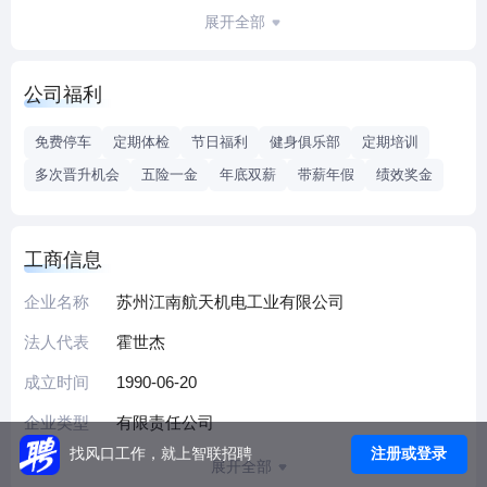
系统，武警后勤装备系统，国家公安，人防，消防，气象，
展开全部
卫生等部门配套研制生产了多种型号特种车辆及其它系列产
品。
公司福利
免费停车
定期体检
节日福利
健身俱乐部
定期培训
多次晋升机会
五险一金
年底双薪
带薪年假
绩效奖金
工商信息
企业名称
苏州江南航天机电工业有限公司
法人代表
霍世杰
成立时间
1990-06-20
企业类型
有限责任公司
注册或登录
找风口工作，就上智联招聘
展开全部