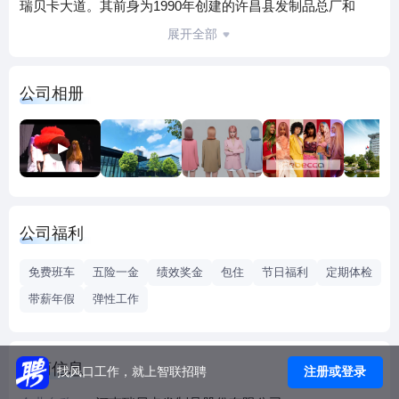
瑞贝卡大道。其前身为1990年创建的许昌县发制品总厂和
1993年中美合资成立的河南瑞贝卡发制品有限公司，1999年
展开全部
10月完成股份制改造，2003年7月瑞贝卡股票在上海证交所正
式挂牌上市，成为国内发制品行业第一股。目前，公司拥有
公司相册
资产总值48.6亿元，全球员工总数近万人，占地面积72万多平
方米，建筑面积50多万平方米,是一家集发制品及纤维材料的
研制、开发、生产、销售于一体的发制品专业公司，是国家
高新技术企业，也是发制品国家标准主要起草编制单位。公
司生产的工艺发条、女装假发、化纤发条、教习头、男装发
块、纤维发丝等六大系列数千种产品，畅销北美、欧洲、亚
公司福利
洲、非洲的多个国家和地区。
三十年来，公司严格遵守国家法律法规，认真贯彻落实科学
免费班车
五险一金
绩效奖金
包住
节日福利
定期体检
发展观，坚持以人为本的管理理念，大力弘扬“精诚、创新、
带薪年假
弹性工作
发展”的企业精神，积极实施“人才、科技、品牌”三大战略，
充分利用行业优势，以市场为导向，以经济效益为中心，
以“创新、创造、实现客户梦想”为使命，以技术进步和提高全
工商信息
注册或登录
找风口工作，就上智联招聘
员素质为动力，以产品结构调整和产品升级为主线，加大技