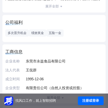
业品质安全与健康的典范。目前，永益食品旗下产业包含：
展开全部
调味品、物业投资、金融资产管理、贸易进出口等多个领
域。 公司自成立以来，一直坚持以市场为导向，主要研发、
公司福利
生产和销售各类调味品，包含番茄调味酱、番茄沙司、鲍鱼
汁、鸡粉、鸡精、胡椒粉、淀粉、食用油等近百个品种，300
多次晋升机会
绩效奖金
五险一金
多个规格产品，主打品牌“凤球唛”是中国驰名商标、中国番茄
调味酱领导品牌，中国鸡精十强品牌等。企业先后荣获“国家
高新技术企业”、“广东省重点农业点龙头企业”、“东莞市农业
工商信息
龙头企业”、“广东省守合同重信用企业”等称号。同时，永益
企业名称
东莞市永益食品有限公司
食品始终坚持科学创新的发展理念，先后与国内多所大学、
烹饪学校、食品研究所建立了良好而长期的产、学、研合作
法人代表
王侃群
关系，拥有专业的研发检测中心（内设亚太酒店协会调味品
成立时间
1995-12-06
研发中心）。 “同心协力，向零缺陷挑战；坚持改进，超越顾
客需求”是永益一贯坚持的质量方针，公司建立专业的食品检
企业类型
有限责任公司（自然人投资或控股）
验中心，从原料入厂、过程控制、品质稽查、产品检验、销
展开全部
售跟踪等每一道关口严控品质，确保最终将安全健康的产品
注册或登录
找风口工作，就上智联招聘
送到消费者手中。公司坚持与国际标准同步，先后通过“ISO