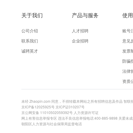
关于我们
产品与服务
使用
公司介绍
人才招聘
账号
联系我们
企业招聘
意见
诚聘英才
发票
防骗
法律
资质
未经 Zhaopin.com 同意，不得转载本网站之所有招聘信息及作品 智
京ICP备12025925号
京ICP证010207号
京公网安备 11010502059392号
人力资源许可证
网上有害信息举报专区
违法不良信息举报电话:400-885-9898 关爱未成年举
朝阳区人力资源与社会保障局监督电话