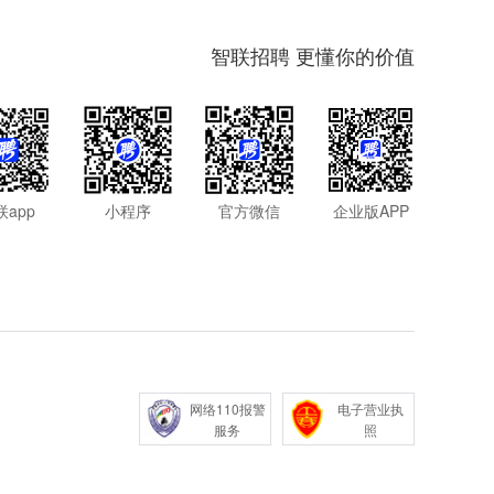
智联招聘 更懂你的价值
联app
小程序
官方微信
企业版APP
网络110报警
电子营业执
服务
照