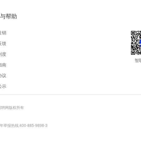
与帮助
注销
反馈
制度
智
指南
协议
公示
联招聘网版权所有
报热线:400-885-9898-3