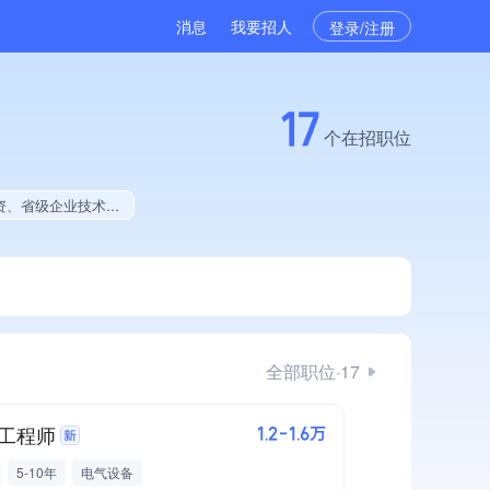
消息
我要招人
登录/注册
17
个在招职位
10%、权威管理体系认证、全市多家直营店、大学生就业贡献、拥有绿色资质、拥有工艺创新能力
全部职位·17
工程师
1.2-1.6万
5-10年
电气设备