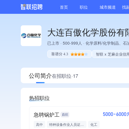
首页
职位
城市频道
找
大连百傲化学股份有
已上市
·
500-999人
·
化学原料/化学制品、石
智联 x 芝麻企业信
靠谱分 4.3
公司简介
在招职位·17
热招职位
急聘锅炉工
5000-6000
高中
特种设备作业人员证（锅炉作业）
化工