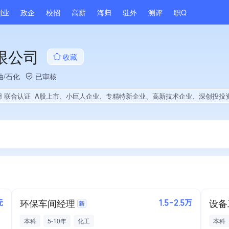
副业
政企
校招
高薪
海归
驻外
测评
职Q
限公司
收藏
油/石化
已审核
用 联合认证
A股上市、小巨人企业、专精特新企业、高新技术企业、深创投投资、省级企业技术中心、国企供应商、战略性新兴领域创新能力、市县级政府引导基金投资、绝对控股2家公司、薪资水平全省同行前10%、旗下品牌同行前5%、A级纳税人、多产业布局、拥有节能环保技术、拥有自主品牌、拥有高价值专利、专利授权量同领域前10%、技术布局行业领先、经营年限全国同行前
环保车间经理
设备
元
1.5-2.5万
本科
5-10年
化工
本科