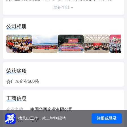
批总部企业，是广东省大型骨干企业。 公司具备国家建筑工
展开全部
程施工总承包特级资质，同时具备市政公用工程施工总承
包、机电安装工程施工总承包壹级资质，建筑装修装饰工程
公司相册
专业承包、钢结构工程专业承包、起重设备安装工程专业承
包、机场场道工程专业承包等多项专业承包资质，经营范围
还包括房地产开发、劳务合作、对外经济技术合作等多元业
务。 公司拥有分（子）公司14个，国内经营区域立足深圳，
遍及17个省、市、自治区及香港、澳门特别行政区，海外经
营布局“深耕马来西亚，拓展东南亚”，与碧桂园、雅居乐、花
荣获奖项
样年、招商蛇口、西安海荣、广西广汇、美国福陆等大型国
内外知名企业建立了长期战略合作关系，形成了以深圳为总
广东企业500强
部，全方位、多领域、大跨度参与建筑市场竞争的格局。
二．招聘岗位 1.建筑工程类： 土木工程、工程管理、工程造
工商信息
价、工程测量、机械设计制造及自动化、建筑机械、建筑材
料、电气自动化、电气工程、安全工程、质量管理工程钢结
企业名称
中国华西企业有限公司
构建造技术、暖通、给排水、场道、路桥等专业。 2.职能管
注册或登录
找风口工作，就上智联招聘
法人代表
胡宁
理类： 行政管理、人力资源、法学等专业。 3.金融财经类：