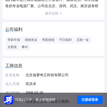
务的专业电源厂家。公司在北京、深圳、武汉、南京设有研
发中心，拥有一支专业化、富于创新精神的研发队伍；以先
展开全部
进的可靠性设计理念、依托高效的IPD开发管理平台，公司新
产品开发能力能够对客户需求给以快速响应。
公司福利
目前公司已发展成为注册资金5000万元，生产基地面积1.1万
平方米，员工总数300人，技术研发人员100多人的国内知名
带薪年假
绩效奖金
带薪病假
节日福利
五险一金
的主流电源供应商。主要产品包括DC-DC电源变换器、AC-
全勤奖
餐补
DC电源变换器、DC-AC逆变器、EMI滤波器等产品类型，目
前有几十个产品系列共1700多个成熟量产规格型号。
工商信息
企业名称
北京迪赛奇正科技有限公司
法人代表
高洪卓
成立时间
2006-02-15
注册或登录
找风口工作，就上智联招聘
企业类型
有限责任公司（自然人独资）