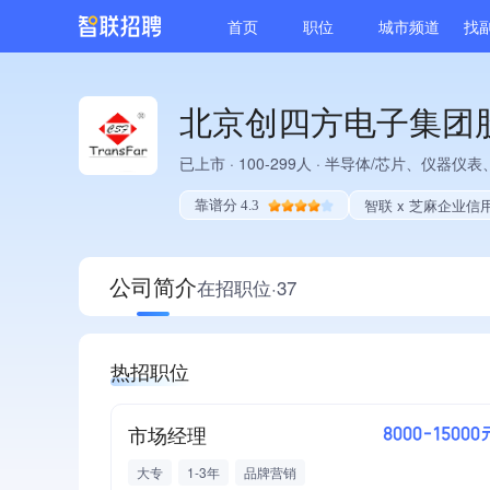
首页
职位
城市频道
找
北京创四方电子集团
已上市
·
100-299人
·
半导体/芯片、仪器仪表
智联 x 芝麻企业信
靠谱分 4.3
公司简介
在招职位·37
热招职位
市场经理
8000-15000
大专
1-3年
品牌营销