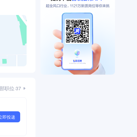
部职位·37
立即投递