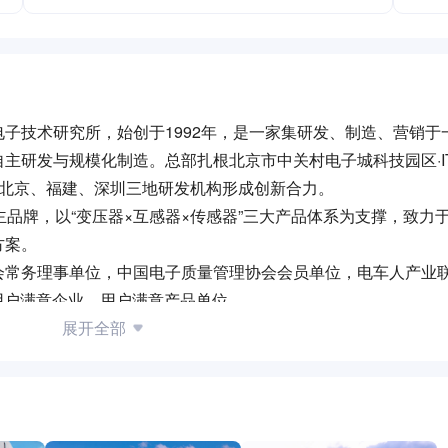
兵字电子技术研究所，始创于1992年，是一家集研发、制造、营销
主研发与规模化制造。总部扎根北京市中关村电子城科技园区·I
托北京、福建、深圳三地研发机构形成创新合力。
方”两大自主品牌，以“变压器×互感器×传感器”三大产品体系为支撑，致
方案。
会常务理事单位，中国电子质量管理协会会员单位，电车人产业
业用户满意企业、用户满意产品单位。
术人才，在各类产品上都能实现有针对性的专业性设计和高品质
展开全部
环境适应能力强等显著优点，可广泛应用于新能源电动汽车、光
电子装置、智能仪器仪表、通用电器设备等不同行业复杂的使用