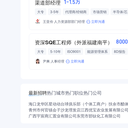
渠道部经理
1-1.5万
大专
3-5年
代理商/经销商
市场营销
半导体/芯
五险一金
绩效奖金
交通补助
餐补
带薪年假
王亚伶·人力资源部部门经理
立即沟通
资深SQE工程师（外派福建南平）
800
大专
5-10年
ISO9001
能源管理体系
8D报告
电气机械/电力设备
尹爽·人事经理
立即沟通
最新招聘
热门城市
热门职位
热门公司
海口龙华区星动动台球俱乐部（个体工商户）
扶余市醋
青州市何官镇会子沙龙理发店
江西优宝农业发展有限公
广西宇宸商汇置业有限公司
东莞市邯钛化工有限公司