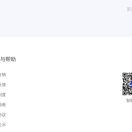
页
与帮助
注销
反馈
制度
智
指南
协议
公示