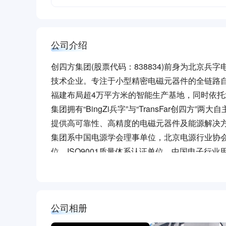
公司介绍
创四方集团(股票代码：838834)前身为北京
技术企业。专注于小型精密电磁元器件的全链路自
福建布局超4万平方米的智能生产基地，同时依
集团拥有“BingZi兵字”与“TransFar创四
提供高可靠性、高精度的电磁元器件及能源解决
集团系中国电源学会理事单位，北京电源行业协
位，ISO9001质量体系认证单位，中国电子行
经过多年发展，公司汇聚了一批高素质的专业技
品都具有结构布局合理、隔离耐压高、散热好、
发电、电力智能化、铁路、工业控制系统、电力
公司相册