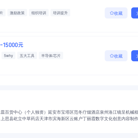
片
激励政策
组织培训
培训提升
收藏
定期体检
周末双休
0-15000元
5why
五大工具
半导体/芯片
收藏
体皿百货中心（个人独资）
延安市宝塔区范冬疗烟酒店
泉州洛江镜呈机械
司
上思县屹立中草药店
天津市滨海新区云账户丁丽霞数字文化创意内容制