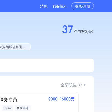
消息
我要招人
登录/注册
37
个在招职位
权威管理体系认证、大学生就业贡献、定向增发融资、拥有绿色资质
全部职位·37
法务专员
9000-16000元
3-5年
合同事务