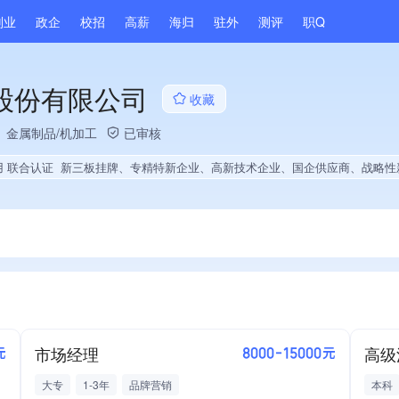
副业
政企
校招
高薪
海归
驻外
测评
职Q
股份有限公司
收藏
、金属制品/机加工
已审核
用 联合认证
新三板挂牌、专精特新企业、高新技术企业、国企供应商、战略性新兴领域创新能力、绝对控股2家公司、薪资水平全省同行前50%、A级纳税人、多产业布局、拥有节能环保技术、拥有自主品牌、拥有发明专利、专利授权量同领域前10%、技术布局行业领先、经营年限全国同行前5%、
市场经理
高级
元
8000-15000元
大专
1-3年
品牌营销
本科