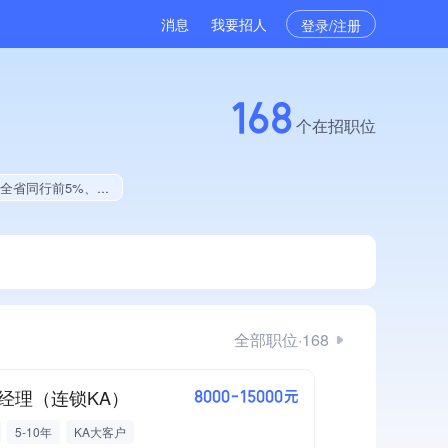
消息
我要招人
登录/注册
168
个在招职位
艺创新能力、拥有美术作品、拥有多项著作权、软件研发量位于同行前50%
全部职位·168
经理（连锁KA）
8000-15000元
5-10年
KA大客户