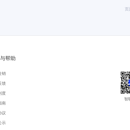
页
与帮助
注销
反馈
制度
智
指南
协议
公示