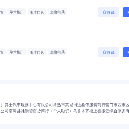
管
学术推广
临床代表
生物/制药
收藏
管
学术推广
临床代表
生物/制药
收藏
户）
其士汽車服務中心有限公司
常熟市莫城街道鑫伟服装商行
营口市西市
限公司
南漳县驰崇碧百货商行（个人独资）
乌鲁木齐禧上喜搬迁综合服务