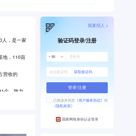
我要招人 >
00人，是一家
验证码登录/注册
地，110亩
+ 86
获取验证码
约占营收的
登录/注册
31个，致力
研慢病药项
已阅读并同意
《用户服务协议》
和
《隐私政策》
成近百例患
安全性更高；
国家网络身份认证登录
，AR882
爱心专项基
）发表主题演
层医疗等公