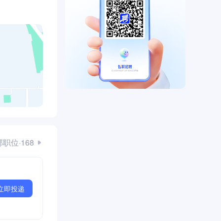
职位·168
立即投递