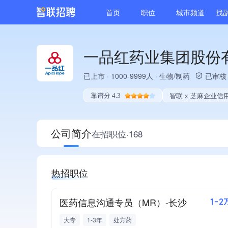
首页
职位
城市频道
找
一品红药业集团股份
已上市
·
1000-9999人
·
生物/制药
已审核
智联 x 芝麻企业信
靠谱分 4.3
公司简介
在招职位·168
热招职位
医药信息沟通专员（MR）-长沙
1-2
大专
1-3年
处方药