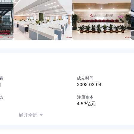
。
多品质更优、疗效更佳的药物，惠及民生、回馈社会，为人类生
表
成立时间
雄
2002-02-04
态
注册资本
4.52亿元
展开全部