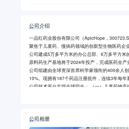
公司介绍
一品红药业股份有限公司（ApicHope，30072
聚焦于儿童药、慢病药领域的创新型生物医药企
公司建成5万多平方米的办公总部、6万多平方米的
原料药生产基地将于2024年投产，完成医药全产
公司组建由全球资深首席科学家领衔的400余人创新
10%。现拥有187个药品注册批件，连续3年每
公司技术平台实现全球同步： （一）儿童药物高
于打造成为儿童药领域研发实力强、规模大的企业
目36个。在研全球痛风创新药AR882是一种
者给药；已完成的全球多中心Ⅱb期临床试验数据
公司相册
除降低痛风患者的血清尿酸（sUA），还能显著减
秉承“中华一品红，福泽千万家”的企业愿景，公
获得美国FDA授予的快速通道资格（FTD）。溶
金”，支持儿童疾病科研研究，完善青少年儿童