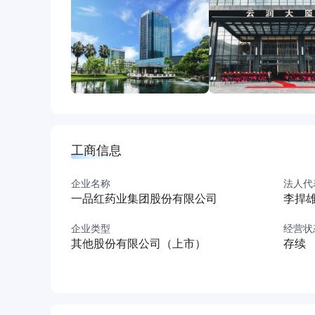
讲，并在2024年欧洲风湿病学大会(EULAR)亮相
益活动，践行企业社会责任。
一品红坚持创新、恪守品质，努力为患者提供更
斗。
工商信息
企业名称
法人代
一品红药业集团股份有限公司
李捍
企业类型
经营状
其他股份有限公司（上市）
存续