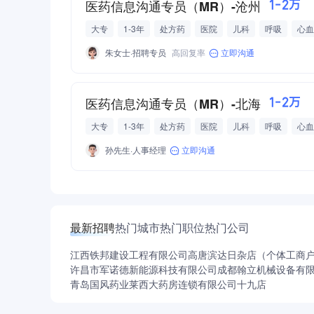
医药信息沟通专员（MR）-沧州
1-2万
大专
1-3年
处方药
医院
儿科
呼吸
心血
五险一金
交通补助
绩效奖金
年终奖
朱女士·招聘专员
高回复率
立即沟通
医药信息沟通专员（MR）-北海
1-2万
大专
1-3年
处方药
医院
儿科
呼吸
心血
五险一金
交通补助
绩效奖金
年终奖
孙先生·人事经理
立即沟通
最新招聘
热门城市
热门职位
热门公司
江西铁邦建设工程有限公司
高唐滨达日杂店（个体工商
许昌市军诺德新能源科技有限公司
成都翰立机械设备有
青岛国风药业莱西大药房连锁有限公司十九店