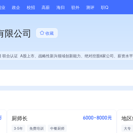
副业
政企
校招
高薪
海归
驻外
测评
职Q
有限公司
收藏
用 联合认证
A股上市、战略性新兴领域创新能力、绝对控股8家公司、薪资水平全省同行前5%、旗下品牌同行前5%、A级纳税人、多产业布局、拥有自主品牌、拥有高价值专利、专利授权量同领域前5%、技术布局优于同行、经营年限全国同行前5%、集团核心成员、发债企业、大学生就业贡献、拥有工
厨师长
地区
万
6000-8000元
3-5年
免费培训
中餐厨师
大专