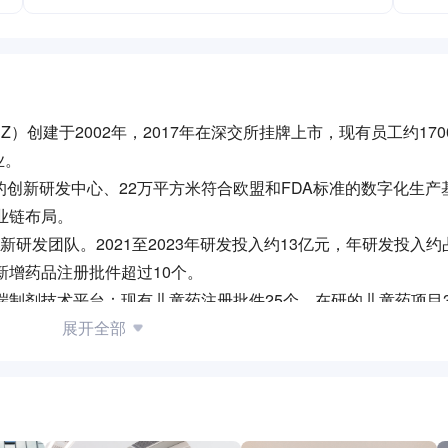
3.SZ）创建于2002年，2017年在深交所挂牌上市，现有员工约17
业。
创新研发中心、22万平方米符合欧盟和FDA标准的数字化生产基
业链布局。
研发团队。2021至2023年研发投入约13亿元，年研发投入
年新增药品注册批件超过10个。
端制剂技术平台：现有儿童药注册批件25个，在研的儿童药项目
。 （二）慢病药创新研发平台：现有慢病药注册批件63个，在
展开全部
强效高选择性的促尿酸排泄药，已进入全球多中心Ⅲ期临床试验，完
显示：与现有疗法相比，AR882治疗痛风患者的疗效更显著，
少痛风石、减轻尿酸结晶负担及降低痛风急性发作率。2024年8月
司联合中国宋庆龄基金会成立“中国宋庆龄基金会一品红儿童健康
解痛风石突破性治疗成果在2023年美国风湿病学会年会（ACR
健康服务体系，同时开展抗洪救灾、扶贫济困、捐资助学、乡村基