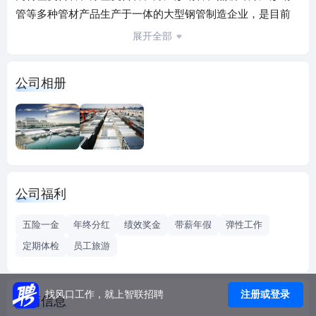
管等多种管材产品生产于一体的大型钢管制造企业，是目前
中国乃至全球唯一一家千万吨级焊接钢管制造企业。
展开全部
在总部天津之外，目前公司在唐山、邯郸、陕西等地拥有多
家子公司，现有员工1.1万余人，拥有直缝焊管、螺旋焊管、
公司相册
热镀锌钢管、钢塑复合管等各类钢管生产线189条、3个国家
级认可实验室、2个天津市认定企业技术中心、1个焊接钢管
技术中心。2019年，生产各类钢管超过1700万吨。截止到
2020年年初，全集团已获得授权专利技术140项，其中发明专
利18项，实用新型专利122项。
目前，友发钢管集团正在沪市A股上市排队期间，预计年底前
公司福利
完成上市。
五险一金
年终分红
绩效奖金
带薪年假
弹性工作
定期体检
员工旅游
注册或登录
找风口工作，就上智联招聘
工商信息