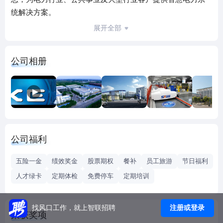
统解决方案。
科林电气通过多元化发展战略、多维度创新理念、多手段资
展开全部
本运作，整合全球资源、拥抱智能制造，全力打造高科技，
高成长的优质企业，逐步形成了“一体两翼”的业务发展模式，
公司相册
并于2017年成功登录A股主板市场。科林电气本着“智能 可靠
绿色”的品牌个性，为客户提供优质产品和服务，业务涉及智
能变电，智能配电，智能用电，新能源等十余个序列，公司
凭借强劲的整体实力，同世界500强企业建立了深层次合作关
系，营销网络遍及全球，在欧美、中东、非洲、南美、东南
亚等地区深受好评。
公司福利
科技领先，创享智慧生活。科林电气将继续秉承“崇德重能，
知人善任”的人才理念，以行业领军者的自信，合作共赢的姿
五险一金
绩效奖金
股票期权
餐补
员工旅游
节日福利
态，为员工创造福祉、为客户创造价值、为社会创造繁荣，
人才绿卡
定期体检
免费停车
定期培训
为创建世界一流电气企业的新局面努力奋斗！
注册或登录
找风口工作，就上智联招聘
荣获奖项