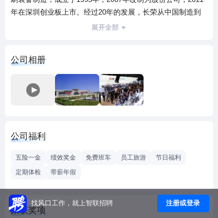
年在深圳创业板上市。经过20年的发展，长荣从中国制造到
中国创造，已成为行业认同的中国印后设备第一品牌。2017
展开全部
年公司实现销售收入11.7亿元，资产总额54.98亿元。
公司2012年在天津科技小巨人企业综合排名中名列第一。获
公司相册
得国家级企业技术中心、国家级知识产权优势企业、国家高
新技术企业等资质。截至2017年底，公司已拥有授权有效专
利598项，其中发明专利454项。申请数、授权数和拥有的有
效专利数位居国内行业第一。
近年来公司响应国家“走出去”的号召，开始发力海外布局。
2014年收购德国海德堡公司印后技术和资产。 2015年收购德
公司福利
国海德堡印后研发中心，设立长荣首个海外研发机构；实现
与意大利赛鲁迪凹版印刷机技术合作。目前，长荣股份已经
五险一金
绩效奖金
免费班车
员工旅游
节日福利
在美国、日本、德国等地设立了分公司及办事处，6大系列70
定期体检
带薪年假
余款产品已销往遍及全球50多个国家的1300多家客户。
目前长荣股份公司已形成四大业务板块：印刷装备制造业
务、包装印刷业务、云印刷业务以及产业投资产融结合业
注册或登录
找风口工作，就上智联招聘
荣获奖项
务。公司确立了“主业引领、多轴协同”的发展战略，形成