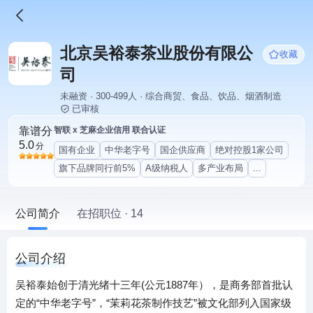
北京吴裕泰茶业股份有限公
收藏
司
未融资 · 300-499人 · 综合商贸、食品、饮品、烟酒制造
已审核
靠谱分
智联 x 芝麻企业信用 联合认证
5.0
分
国有企业
中华老字号
国企供应商
绝对控股1家公司
旗下品牌同行前5%
A级纳税人
多产业布局
...
公司简介
在招职位 · 14
公司介绍
吴裕泰始创于清光绪十三年(公元1887年），是商务部首批认
定的“中华老字号”，“茉莉花茶制作技艺”被文化部列入国家级