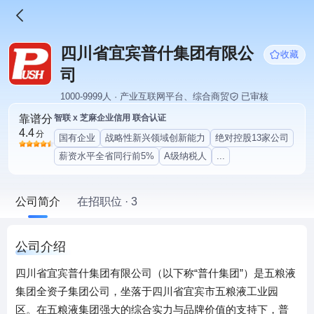
四川省宜宾普什集团有限公
收藏
司
1000-9999人 · 产业互联网平台、综合商贸
已审核
靠谱分
智联 x 芝麻企业信用 联合认证
4.4
分
国有企业
战略性新兴领域创新能力
绝对控股13家公司
薪资水平全省同行前5%
A级纳税人
...
公司简介
在招职位 · 3
公司介绍
四川省宜宾普什集团有限公司（以下称“普什集团”）是五粮液
集团全资子集团公司，坐落于四川省宜宾市五粮液工业园
区。在五粮液集团强大的综合实力与品牌价值的支持下，普