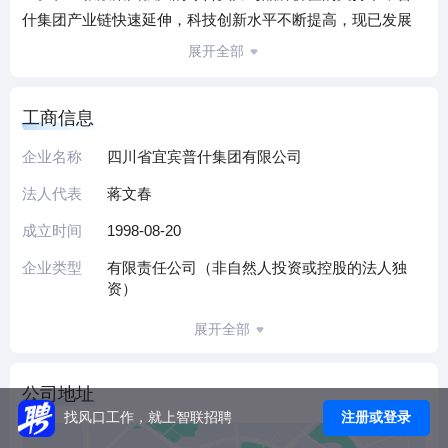
什集团产业链快速延伸，科技创新水平不断提高，现已发展
成为一家拥有“机械制造”和“高分子材料及深加工”两大产业集
展开全部
群，集现代化、多元化、国际化为一体的高科技企业集团。
普什集团现有员工8500人，各类专业技能、技术人员近3500
工商信息
余人；资产总额达198亿元人民币，下属22个子公司；2016年
实现销售收入192亿元人民币，实现利税近14亿元人民币；荣
企业名称
四川省宜宾普什集团有限公司
列四川省综合企业100强第35位、制造企业100强第23位；位
法人代表
蒋文春
列2016年中国品牌价值评价榜轻工业榜第10位。
与世界同步的普什集团，引入世界一流的尖端设备，以全球
成立时间
1998-08-20
视角推动并提升自身管理水平，先后通过了ISO9001、
企业类型
有限责任公司（非自然人投资或控股的法人独
TS16949、OHSAS18000、ISO14000和ISO10012等体系认
资）
证，通过了可口可乐供应商社会责任认证、FDA认证、EU认
展开全部
证等，全面实现了对资源和产品的标准化和科学化管理。多
次获得国家、省“全国用户满意度企业”“守合同重信用”企业称
号，获得国家、省、市等科技进步奖50余项，获授权专利500
公司地址
余项，取得授权商标100余件，参加、主持制定行业标准20余
注册或登录
找风口工作，就上智联招聘
项，拥有1个国家级技术中心、1个国家级实验室和2个省级技