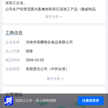
深加工企业。
公司生产经营范围为畜禽肉和其它深加工产品（酱卤制品、
烟熏制品、烤制品、鸭血制品、速冻肉制品），主营行业为
展开全部
食品行业。
公司始终秉承“永创质量一流”的质量方针，以“确保食品安
工商信息
全”为已任，以“顾客满意是我们最大的心愿”为宗旨，先后通
过了IS09001：2015质量管理体系认证、HACCP体系认证、
企业名称
河南华英樱桃谷食品有限公司
IS014001：2015环境管理体系认证、出口食品生产企业备
法人代表
胡奎
案、食品生产许可证（SC），同时还获得对日本、韩国、新
加坡、智利、加拿大、新西兰、香港、澳洲、等国家和地区
成立时间
2004-10-29
的产品出口资格,完成欧盟卫生注册工作。
企业类型
有限责任公司（中外合资）
食品公司是国内仅有的专业致力于禽类熟食深加工的企业之
一，拥有西式烟熏、蒸煮、电烤、汽烤生产线及油炸、速冻
展开全部
调理食品生产线、传统卤制、烤制产品生产线等八条国内外
先进的食品加工生产线。公司技术力量雄厚，经过10多年的
公司地址
创新发展，不断研制开发新产品投放市场，现有酱卤制品、
注册或登录
找风口工作，就上智联招聘
烟熏制品、烤制品、鸭血制品、速冻肉制品等五大系列近百