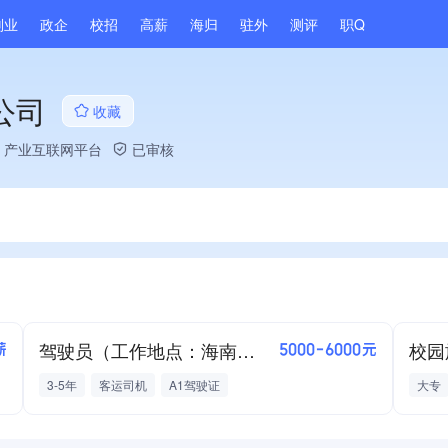
副业
政企
校招
高薪
海归
驻外
测评
职Q
公司
收藏
、产业互联网平台
已审核
驾驶员（工作地点：海南省保亭县）
校园
薪
5000-6000元
3-5年
客运司机
A1驾驶证
大专