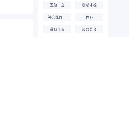
索和努力：第
五险一金
定期体检
名大学联合办
版了企业典章
补充医疗保险
餐补
或参与组织
带薪年假
绩效奖金
、北京第29
团被交通运输
荣获奖项
具影响力企
中国企业文化十大最具影响力企业
持“坚持诚
产业更加美
钢门窗厂
駒貿易有限公司