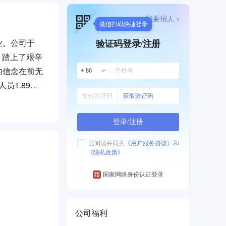
我要招人 >
微信扫码快捷登录
业。公司于
验证码登录/注册
，踏上了艰辛
的信念在前无
+ 86
员1.89万
获取验证码
输企业之一，
中国事务组成
登录/注册
则，通过东
已阅读并同意
《用户服务协议》
和
《隐私政策》
膀，新国线带
干线为基础，
国家网络身份认证登录
现代化道路客
先后成立了
公司福利