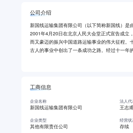
公司介绍
新国线运输集团有限公司（以下简称新国线）是
2001年4月20日在北京人民大会堂正式宣告
而又豪迈的振兴中国道路运输事业的伟大征程。
古人的事业中创出了一条成功之路。经过十一年的发
人，客运班线1200余条，营运车辆8200多辆
位列中国道路运输百强诚信企业100强第7名，
员。
新国线坚持以打造中国道路客运第一品牌、构筑
工商信息
部结网、中部布点、西部辐射，在国道主干线上
着兆通人的愿景，飞出了深圳，飞向全国，在祖
企业名称
法人代
新国线运输集团有限公司
王志
以中心城市客运枢纽和新国线驿站为结点，以城
运网络。目前，新国线的运输网络遍及华北、华东
企业类型
经营状
80家控股或参股公司和14个新国线驿站。
其他有限责任公司
存续