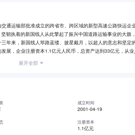
由交通运输部批准成立的跨省市、跨区域的新型高速公路快运企
成立，坚韧执着的新国线人从此擎起了振兴中国道路运输事业的大旗
十三年来，新国线人筚路蓝缕、披星戴月，以超人的意志和坚定
展，企业注册资本1.1亿元人民币，总资产达到33亿元，从业人
。成为交通运输部最早公告的13家具有一级经营资质的道路旅客运
展开全部
是交通运输部道路运输重点联系企业，国际道路运输联盟（IRU）
面向全国的道路运输网络为目标，按照“先布点、后连线”的原
进行市场开发，战略布点。宏伟的战略为新国线插上了腾飞的翅
国辽阔的大地上展翅翱翔，初步形成了以国家高速公路和国道主
表
成立时间
甫
2001-04-19
市间和省区间客运线路为连线，覆盖我国东部沿海和中部地区的
、华南、华中以及西南营运区域的15个省、自治区、直辖市，
态
注册资本
1.1亿元