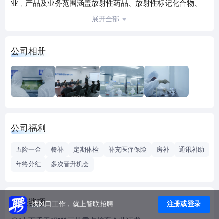
业，产品及业务范围涵盖放射性药品、放射性标记化合物、
核医学服务、放射源、示踪剂、医疗器械等多个领域。
展开全部
原子高科坚持“发展核药、造福人类”的宗旨，以“国际核药发
展的引领者”为目标，践行“责任、安全、创新、协同“的核心
公司相册
价值观，以客户为中心，不断改革创新，强化核心竞争力，
做大做强做优核技术应用产业。
公司福利
五险一金
餐补
定期体检
补充医疗保险
房补
通讯补助
年终分红
多次晋升机会
荣获奖项
注册或登录
找风口工作，就上智联招聘