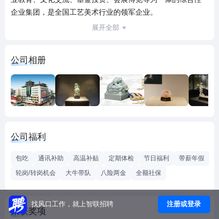
企业集团，是全国工艺美术行业的领军企业。
北京工美集团始终坚持以工艺美术为主业，以传承和弘扬中
展开全部
华民族工艺美术文化、发展文化创意产业为己任，数十年
来，一直承担着党和国家重大国务、政务等外交活动礼品及
公司相册
重要表彰项目奖章、奖牌的设计及生产任务，被誉为当代“国
礼造办”。这当中包括北京APEC会议、两届“一带一路”国际合
作高峰论坛、中非合作论坛、亚洲文明对话大会等主场外交
活动领导人及配偶礼品；纪念联合国成立70周年赠礼《和平
尊》、纪念抗战胜利暨反法西斯战争胜利70周年阅兵元首礼
品《和平欢歌》；赠送给世界卫生组织的国礼针灸铜人，赠
公司福利
送美国总统、俄罗斯总统、英国女王和印度总统等众多国家
领导人的礼品。集团出色完成了国家勋章、国家荣誉称号奖
包吃
通讯补助
高温补贴
定期体检
节日福利
带薪年假
章设计制作任务和全国抗击新冠肺炎疫情表彰大会及国家部
轮岗/转岗机会
大牛带队
八险两金
全额社保
委、北京市等30余个省部级单位的抗疫表彰项目奖章、奖牌
及荣誉证书设计制作任务。特别是在中央建党百年系列活动
服务保障任务中，圆满完成国家功勋荣誉表彰体系压轴之
注册或登录
找风口工作，就上智联招聘
荣获奖项
作“七一”勋章、“光荣在党50年”纪念章、“全国优秀县委书