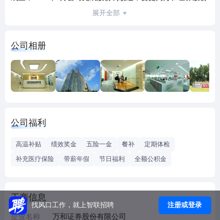
有限公司。
展开全部
万和证券从中国最大自由贸易区出发，置身中国特色社会主
义先行示范区，经过多次增资扩股及股权重组，目前注册资
公司相册
本22.73亿元，已成长为一家由国信证券股份有限公司控股的
全牌照综合类券商。
公司福利
高温补贴
绩效奖金
五险一金
餐补
定期体检
补充医疗保险
带薪年假
节日福利
全额公积金
工商信息
注册或登录
找风口工作，就上智联招聘
企业名称
万和证券股份有限公司