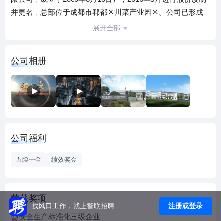
并更名，总部位于成都市郫都区川菜产业园区。公司已形成
集佐餐菜品、创新休闲美食、川菜复合调味料研发、生产、
展开全部
销售于一体的产业生态布局，拥有郫都区豆瓣加工厂、调味
油加工厂、绵阳饭扫光下饭菜加工厂及眉山泡菜产业园区红
公司相册
油小菜加工厂，总占地面积300余亩，拥有多条国内现代化、
自动化生产线，现有员工近1000人。
二、公司荣誉
国家级农业产业化经营重点龙头企业
四川省食品安全生产示范单位
质量信誉等级AAA
公司福利
四川省质量管理先进企业
全国食品工业龙头企业
五险一金
绩效奖金
四川制造业企业100强
四川省“万企帮万村”消费扶贫爱心企业
四川省商标战略实施示范企业
荣获奖项
四川省科普示范企业
注册或登录
找风口工作，就上智联招聘
安全生产标准化三级企业
成都市院士（专家）创新工作站