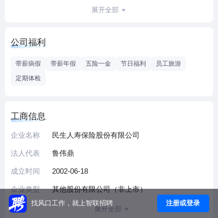
1064万人，支付理赔款总额超81亿元。截至2023年底，公司
展开全部
综合实力稳步提升，实现原保险保费收入119.61亿元，总资产
1268.04亿元，累计十三年盈利；偿付能力充足稳定，综合偿
公司福利
付能力充足率202%，核心偿付能力充足率143%；监管体系评
价结果稳步提升，风险综合评级四个季度均维持在BBB级。
带薪病假
带薪年假
五险一金
节日福利
员工旅游
近年来，公司在立足发展保险主业的基础上，从用户多方位
定期体检
金融需求出发，积极稳妥布局资产管理、康养旅、基金管理
及支付服务等相关领域，拥有民生通惠资产管理有限公司、
通惠康养旅股份公司、通联支付网络服务股份有限公司等子
工商信息
公司，逐步构建具有民生特色的“保险+能源”模式。
企业名称
民生人寿保险股份有限公司
法人代表
鲁伟鼎
成立时间
2002-06-18
企业类型
其他股份有限公司（非上市）
注册或登录
找风口工作，就上智联招聘
展开全部