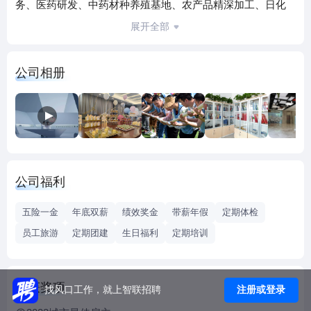
务、医药研发、中药材种养殖基地、农产品精深加工、日化
工业、体育文化八大版块，下属有37家全资子公司，14个
展开全部
GMP工厂，2家医贸公司，产业分布在四川、云南、贵州、山
西、辽宁。集团以创新驱动为发展战略，建立了一个国家企
公司相册
业技术中心，两个省级企业技术中心，一个省级工程技术中
心，一个省级重点实验室；拥有4家高新技术企业，是农业产
业化国家重点龙头企业，四川省创新型企业；建立了三州地
区首个省级院士（专家）工作站和国家级博士后科研工作
站；与浙江大学、四川大学、澳门科技大学、成都中医药大
学、西南民族大学、大理大学、昆明理工大学等国内多所高
公司福利
校科研院所建立了产学研平台。好医生药业是工信部“中国医
药工业百强企业”、“中国中药制药百强”，好医生商标是“中国
五险一金
年底双薪
绩效奖金
带薪年假
定期体检
驰名商标”。
员工旅游
定期团建
生日福利
定期培训
荣获奖项
注册或登录
找风口工作，就上智联招聘