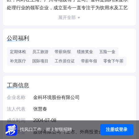
处理行业的领军企业，成立至今一直专注于为饮用水及工艺
用水处理、污水及废水处理、再生水及海水淡化等深度水处
展开全部
理领域及水中价值物资源化提供全生命周期极致化解决方
案，包括投资解决方案、建设解决方案和运营解决方案。金
公司福利
科成立至今，先后吸引国际、国内水行业知名企业集团战略
入股，共同打造深度水处理领域的知名品牌。骄人业绩金环
定期体检
员工旅游
带薪病假
绩效奖金
五险一金
境务参与投资、建设、运营的深度水处理项目规模近250万吨/
补充医疗
国际项目
工作居住证
带薪年假
零食下午茶
天，遍布中国、欧洲、南美、东南亚、中东等地。在市政脱
盐领域、再生水回用等领域，金科环境的业绩数量及品质均
居于行业领先地位。·连续三年被评为“水业最具成长性工程技
工商信息
术公司”·连续四年被评为“细分领域年度标杆企业”·中国膜法水
处理十大领军企业·服务满意度优质解决方案提供商·‘一带一
企业名称
金科环境股份有限公司
路’建设优秀水处理企业 事业造就人才，人才成就事业。只要
法人代表
张慧春
你是人才，胸怀宏图大志，蓬勃发展的金科水务就会为您提
成立时间
2004-07-08
供展现才华的广阔舞台，一个没有天花板的舞台。对于人
才，金科水务决不吝啬自己的资源和机会。我们欢迎与我们
注册或登录
找风口工作，就上智联招聘
企业类型
股份有限公司（上市、外商投资企业投资）
有同样雄心，能够在充满活力、具有挑战的环境中工作，且