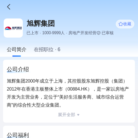
旭辉集团
收藏
已上市 · 1000-9999人 · 房地产开发经营
已审核
公司简介
在招职位 · 6
公司介绍
旭辉集团2000年成立于上海，其控股股东旭辉控股（集团）
2012年在香港主板整体上市（00884.HK），是一家以房地产
开发为主营业务，定位于“美好生活服务商、城市综合运营
商”的综合性大型企业集团。
成立近20年来，秉承“用心构筑美好生活”的使命，旭辉始终追
展开全部
求“有质量的发展”，目前集团业务遍布中国及海外共计90座城
市，累计开发项目超600个，服务超30万户业主。2020年合约
公司福利
销售规模突破2300亿，跻身中国房地产开发企业500强榜单