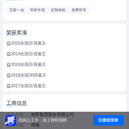
TOP13 。
五险一金
带薪年假
定期体检
免费班车
旭辉围绕着为客户提供美好生活的出发点，开展多元化业
务，推动房地产生态圈的打造，借助房地产主业的优势，不
断开拓创新，业务和关联公司的业务遍及社区生活服务、长
荣获奖项
租公寓、教育、养老、商业管理、建筑产业化、基金管理、
2020全国百强雇主
工程建设、装配式装修等。其中旭辉永升服务2018年底在港
交所主板上市（01995.HK），为客户提供“满意+惊喜”的服
2019全国百强雇主
务，矢志成为客户首选的智慧城市服务品牌，截至2020年底
2018全国百强雇主
签约面积超过1.8亿平方米，2020年荣列中国物业服务百强企
业第11位 。
2018全国30强雇主
在组织和人才战略上，旭辉坚持“高目标、高认同、高活力、
2017全国百强雇主
高供应、高绩效、高激励”的“六高”标准，这里只有行业精英
和想要成为精英的人。旭辉提倡以奋斗者为本，提倡创造价
工商信息
值，也要分享发展。共创共担共享，让所有的旭辉人在公司
未来的发展中都能拥有股东心态，也是旭辉的人才发展价值
企业名称
旭辉集团股份有限公司
观之一。
注册或登录
找风口工作，就上智联招聘
法人代表
傅珮
旭辉始终坚持以“以客户为中心，专业匠心，简单化职业化，