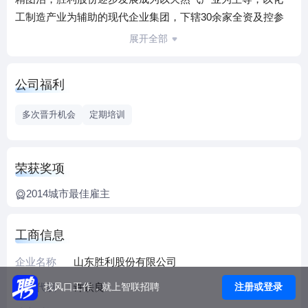
工制造产业为辅助的现代企业集团，下辖30余家全资及控参
股公司。胜利人恪守着对所肩负责任的坚定承诺，保持着创
展开全部
业创新的精神，取得了优秀的业绩和声誉，连年获评“山东省
品牌价值百强企业”、“全国守合同、重信用企业”、“免检企
公司福利
业”、“AAA级信用企业”、“山东省十佳雇主”等荣誉称号。
2011年，公司全面进军天然气行业，确立了以天然气为
多次晋升机会
定期培训
主导产业的总体战略，致力于成为“中国最受信赖的清洁能源
综合制造商、技术方案解决商、终端运营商与服务商”。历经
两年多的拼搏进取，公司目前正处于历史上最好的发展机遇
荣获奖项
期，在山东、广西及河南等区域大力开拓天然气业务,同时，
2014城市最佳雇主
积极涉足天然气国际贸易和焦气洁能天然气等业务。胜利燃
气的品牌赢得了业界的广泛认可与尊重。
工商信息
企业名称
山东胜利股份有限公司
法人代表
许铁良
注册或登录
找风口工作，就上智联招聘