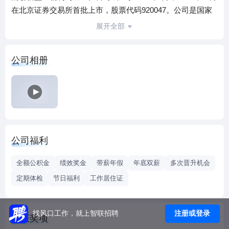
在北京证券交易所首批上市，股票代码920047。公司是国家
火炬计划重点高新技术企业、北京科技研究开发机构、北京
展开全部
市裸质粒基因治疗药物工程技术研究中心、北京市国际科技
合作基地、北京市生物医药产业G20创新引领企业、北京
公司相册
市“专精特新”中小企业。
公司拥有一支高素质研发及管理团队，在临床前研究、临床
研究、生产与质量管理、药厂建设、药品经营等方面积累了
丰富的经验。公司建立了基因载体构建、工程菌构建、微生
物表达、哺乳动物细胞表达、生物制剂生产工艺及其规模化
生产技术以及滴眼剂药物开发等核心技术平台，为持续开发
公司福利
项目提供了保障。公司坚持以临床需求为导向，依托自主核
心技术平台，主要致力于心血管疾病、代谢性疾病、罕见病
全额公积金
绩效奖金
带薪年假
年底双薪
多次晋升机会
和眼科疾病等领域生物工程新药的研发和产业化。
定期体检
节日福利
工作居住证
公司药品研发管线丰富且具有较高的成熟度，目前在研11个
生物工程新药对应13个适应症，并已有3个进入临床研究阶
段。其中重组人肝细胞生长因子裸质粒注射液（代号NL003）
注册或登录
找风口工作，就上智联招聘
荣获奖项
完成Ⅲ期临床研究并申报NDA；注射用重组人白细胞介素