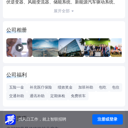
伏逆变器、风能变流器、储能系统、新能源汽车驱动系统、
水面光伏浮体、智慧能源运维服务等，并致力于提供全球一
展开全部
流的光伏电站解决方案。
自1997年成立以来，公司始终专注于新能源发电领域，坚持
公司相册
以市场需求为导向、以技术创新作为企业发展的动力源，培
育了一支研发经验丰富、自主创新能力较强的专业研发队
伍；先后承担了20余项国家重大科技计划项目，主持起草了
多项国家标准，是行业内为数极少的掌握多项自主核心技术
的企业之一。
公司福利
公司核心产品光伏逆变器先后通过TÜV、UL、CSA等多家国
际权威认证机构的认证与测试，已批量销往德国、意大利、
五险一金
补充医疗保险
绩效奖金
加班补助
包吃
包住
澳大利亚、美国、日本、印度等60多个国家。截至2019年
交通补助
通讯补助
定期体检
免费班车
底，公司在全球市场已累计实现逆变设备装机超1亿千瓦。
公司先后荣获“国家重点新产品”、“中国驰名商标”、中国新能
荣获奖项
注册或登录
找风口工作，就上智联招聘
源企业30强、全球新能源企业500强、国家级“守合同重信