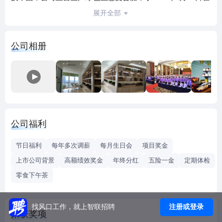
深圳证券交易所上市，是中国复合肥行业里第一家上市公司
展开全部
（股票简称：芭田股份股票代码002170）。
芭田股份拥有行业领先高塔造粒、低成本缓控释、包膜包裹
公司相册
控释、氨酸及其聚磷酸铵农用生产、纳米增效、中微量元素
有机螯合、聚谷氨酸增效、快速腐熟发酵等89项专利技术，
被科技部授予“国家科技创新型星火龙头企业”，先后被评
为“中国最有价值商500强企业”、“中国土壤肥料行业十大影响
力品牌”、“中国土壤肥料业60年最具影响力企业”等殊荣；荣
获广东省民营百强企业、深圳市民营企业50强和深圳市自主
公司福利
创新行业龙头企业等荣誉称号。
芭田股份秉承 “科技予农，富强大地”的企业使命，以“食物链
节日福利
每年多次调薪
每月生日会
项目奖金
营养专家：好肥料，事行善，广立德---芭田”为品牌文化，确
上市公司背景
高额绩效奖金
年终分红
五险一金
定期体检
立了“缺啥，补啥，吃好不浪费，吃好人健康”的科学施肥理
零食下午茶
念；生产科技、生态、环保的新型肥料，为植物提供全面合
理的营养，为农民提供完善的技术支持和售后服务，让农民
种植出营养、安全、健康的农产品，赢得了广大农民朋友的
注册或登录
找风口工作，就上智联招聘
荣获奖项
信赖。