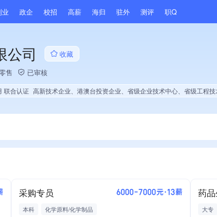
副业
政企
校招
高薪
海归
驻外
测评
职Q
限公司
收藏
/零售
已审核
用 联合认证
高新技术企业、港澳台投资企业、省级企业技术中心、省级工程技术研究中心、国企供应商、战略性新兴领域创新能力、绝对控股4家公司、薪资水平全省同行前50%、旗下品牌同行前5%、A级纳税人、守合同重信用企业、多产业布局、拥有自主品牌、拥有高价值专利、专利授权量同领域前500、技术布局行业领先、经营年限全国同行前5%、集团成员、权威管理体系认证、发债企业、全国多家直营店、大学生
采购专员
药品
薪
6000-7000元·13薪
本科
化学原料/化学制品
大专