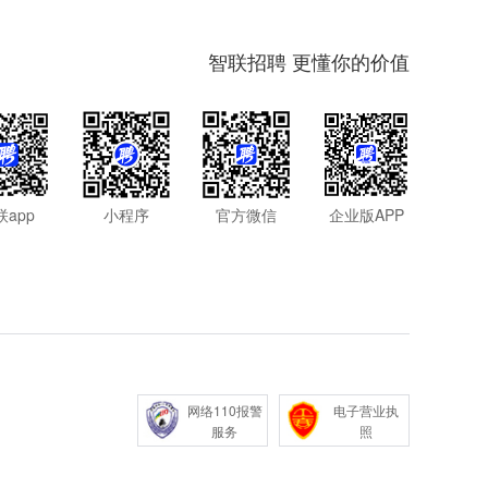
智联招聘 更懂你的价值
联app
小程序
官方微信
企业版APP
网络110报警
电子营业执
服务
照