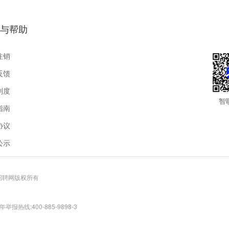
与帮助
注销
反馈
制度
智
指南
协议
公示
联招聘网版权所有
报热线:400-885-9898-3