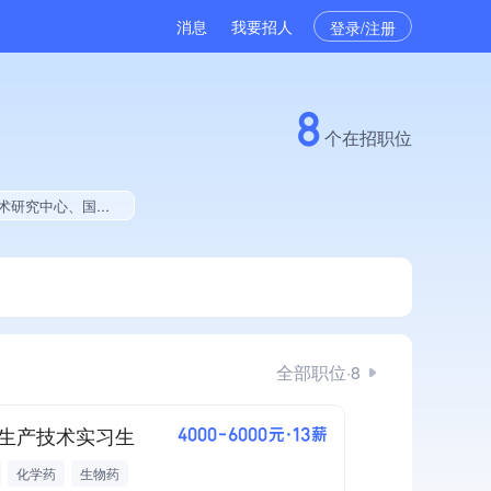
消息
我要招人
登录/注册
8
个在招职位
就业贡献、拥有绿色资质、拥有工艺创新能力、拥有多项作品、美术作品创作量位于同行前500
全部职位·8
生产技术实习生
4000-6000元·13薪
化学药
生物药