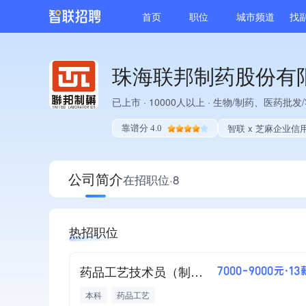
首页
职位
城市频道
找
珠海联邦制药股份有
已上市
·
10000人以上
·
生物/制药、医药批发
智联 x 芝麻企业信
靠谱分 4.0
公司简介
在招职位·8
热招职位
药品工艺技术员（制剂车间）
7000-9000元·13
本科
药品工艺