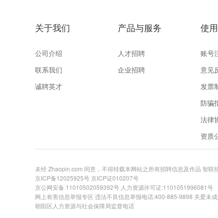
关于我们
产品与服务
使用
公司介绍
人才招聘
账号
联系我们
企业招聘
意见
诚聘英才
发票
防骗
法律
资质
未经 Zhaopin.com 同意，不得转载本网站之所有招聘信息及作品 智
京ICP备12025925号
京ICP证010207号
京公网安备 11010502059392号
人力资源许可证:1101051996081号
网上有害信息举报专区
违法不良信息举报电话:400-885-9898 关爱未成年举
朝阳区人力资源与社会保障局监督电话