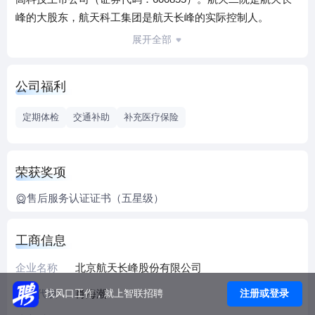
峰的大股东，航天科工集团是航天长峰的实际控制人。
作为航天二院唯一一家上市公司，航天长峰是航天二院资本
展开全部
运作的主平台、电子信息技术及装备制造产业整合与经营发
展的主平台，旗下有1个研究院、3家分公司、5家子公司、1
公司福利
家参股公司，在职职工近1800人，在全国范围内的分支机构
多达130余家。航天长峰的主营业务涉及平安城市、大型活动
定期体检
交通补助
补充医疗保险
安保、应急管理、国土安全、国产信息技术创新、公安警务
信息化、智能楼宇、医疗器械、医疗信息化、手术室工程、
网络电源与新能源、专用特种电源、红外光电产品等多个业
荣获奖项
务领域，拥有完备的资质和丰富的业绩，是国内外具有较强
售后服务认证证书（五星级）
影响力的集顶层规划设计、复杂工程实施、高端装备制造为
一体的上市企业集团。 航天长峰承担并圆满完成以北京奥运
会、上海世博会为代表的的大型安保科技系统建设和保障任
工商信息
务，荣获了党中央、国务院颁发的“北京奥运会先进集
企业名称
北京航天长峰股份有限公司
体”、“上海世博会先进集体”等荣誉。
航天长峰围绕航天科工集团“一个目标三步走”中长期发展战略
法人代表
肖海潮
注册或登录
找风口工作，就上智联招聘
目标及“一三四五五”发展思路，立足推动建设航天二院“双一