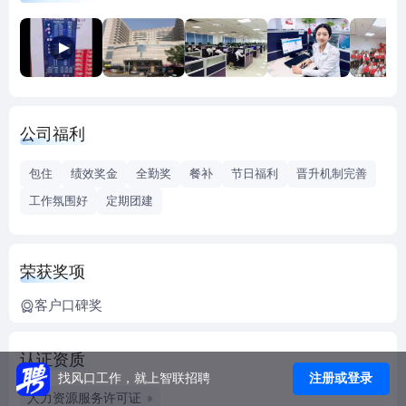
呼叫中心服务外包、运营管理外包、人员外包、流程外包、
呼叫中心平台外包、全面的业务与运营解决方案外包为主要
业务模式。应用业务涉及众多行业，包括：电信、金融、保
险、IT、通讯、咨询等，长期客户业务比重达到80%。
涉猎行业有通信类（移动、电信、联通）、政府类（12345、
公司福利
12315、中央编制办公室客服），互联网（百度、余额宝、去
哪儿网、每日优鲜），保险（人保、中银）等20余家，证券
包住
绩效奖金
全勤奖
餐补
节日福利
晋升机制完善
（银河、中信建投），银行类（光大、兴业、广发、建行北
工作氛围好
定期团建
分、华夏）等。地区由北京辐射全国济南、昆山、广州、南
昌等。目前呼叫中心总体运营面积达到10000平米以上，自建
多媒体呼叫中心座席5000多个，公司规模15000余人。
荣获奖项
百思特公司下设4个事业部：电话商务部门、网络部门、联信
部门、信息中心。
客户口碑奖
网址：www.netbest.com.cn
公司总部：
认证资质
工作地点一：北京市海淀区北四环中路251号北京科技大学会
注册或登录
找风口工作，就上智联招聘
议中心院内会议楼3层
人力资源服务许可证