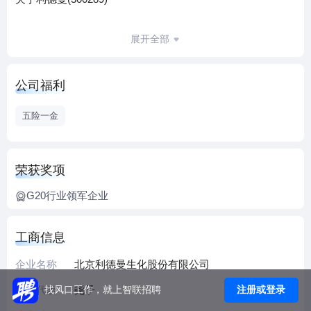
北京利德曼生化股份有限公司(以下简称“利德曼”、“公司”)创
展开全部
始于1997年11月，注册资本15,360万元，是一家在生物化
学、体外诊断试剂和医疗器械领域拥有核心竞争力的，集研
公司福利
发、生产和销售于一体的高新技术企业，是我国临床体外诊
断领域的领军企业。2012年2月16日，利德曼在深圳证券交易
五险一金
所创业板上市。2013年1月，利德曼入围2013福布斯中国潜力
企业榜：上市公司100强。
利德曼拥有达到国际先进水平的研发中心和参考实验室，并
荣获奖项
于2008年5月顺利通过北京市药品监督管理局质量体系考核。
G20行业领军企业
公司通过科研创新和严谨的管理，先后荣获了北京市高新技
术企业和中关村高新技术企业，同时拥有了具备国际水准的
研发中心和参考实验室；通过了YY/T 0287 idt ISO 13485质量
工商信息
管理体系认证和GB/T 19001 idt ISO 9001质量管理体系认证。
企业名称
北京利德曼生化股份有限公司
经过23年的发展，利德曼已从一个单一的生化诊断试剂生产
公司发展成为涵盖生化诊断试剂、诊断仪器、生化原料药等
法人代表
尧子
注册或登录
找风口工作，就上智联招聘
多个领域的具有较高市场影响力的上市公司。利德曼已经成