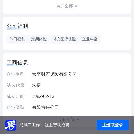
司始终贯彻价值成长发展理念，坚定不移走长期主义、价值
展开全部
成长、高质量发展道路，聚焦专业化经营，业务覆盖车险、
财产保险、工程保险、责任保险、信用保险、保证保险、短
公司福利
期健康保险、意外伤害保险、家财保险等，获得“履行社会责
任优秀企业”“保险助农优秀服务机构”“金融服务创新先锋奖”等
节日福利
定期体检
补充医疗保险
企业年金
多项荣誉，发展呈现出蹄疾步稳、亮点纷呈的良好态势，
2020-2024年度累计纳税4.65亿元，为深圳地区经济发展做出
积极贡献。
工商信息
企业名称
太平财产保险有限公司
法人代表
朱捷
成立时间
1982-02-13
企业类型
有限责任公司
展开全部
注册或登录
找风口工作，就上智联招聘