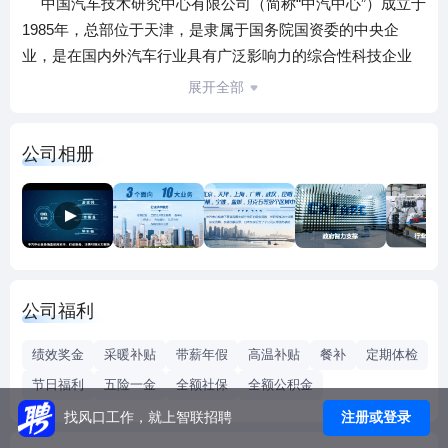
中国汽车技术研究中心有限公司（简称“中汽中心”）成立于
1985年，总部位于天津，是隶属于国务院国资委的中央企
业，是在国内外汽车行业具有广泛影响力的综合性科技企业
集团。
展开全部
自成立以来，中汽中心始终以推动中国汽车产业健康持
续发展为使命，坚持“独立、公正、第三方”的行业定位，艰苦
公司相册
奋斗、干事创业，为推动我国汽车产业发展和实现国有资产
保值增值做出了贡献。
目前，中汽中心共有职能部门9个、部门及全资子公司22
家、控股公司7家，总资产100亿元，净资产74.8亿元，占地
总面积8085亩，员工总数4692人。形成了以行业智库服务、
汽车产品检测认证、共性及前瞻性技术研发为核心的覆盖汽
公司福利
车全产业链和全生命周期的技术服务能力，业务涵盖行业服
务、标准业务、政策研究、检测试验、工程技术研发、认证
绩效奖金
采暖补贴
带薪年假
高温补贴
餐补
定期体检
业务、大数据、工程设计与总包、咨询业务、新能源、产业
节日福利
五险一金
全额社保
全额公积金
化和战略新兴业务等12大领域。除天津总部外，中汽中心在
注册或登录
找风口工作，就上智联招聘
北京、上海、广州、武汉、昆明、宁波、盐城、牙克石等地
打造了多个区域中心，构建了覆盖我国大部分地区的服务网