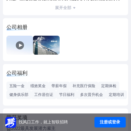
案。我们的行为准则紧紧围绕着诚信和以患者为中心，这是
展开全部
我们所做一切的核心。
更多信息请访问公司官网：www.mundipharma.com（萌蒂全
公司相册
球）或cn.mundipharma.com（萌蒂中国）；或者拨打公司电
话：010-6563 6800（萌蒂中国）。
公司福利
五险一金
绩效奖金
带薪年假
补充医疗保险
定期体检
健身俱乐部
工作居住证
节日福利
多次晋升机会
定期培训
荣获奖项
注册或登录
找风口工作，就上智联招聘
2022最具发展潜力雇主