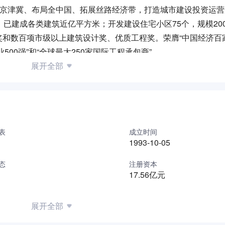
足京津冀、布局全中国、拓展丝路经济带，打造城市建设投资运
已建成各类建筑近亿平方米；开发建设住宅小区75个，规模20
奖和数百项市级以上建筑设计奖、优质工程奖。荣膺“中国经济百
500强”和“全球最大250家国际工程承包商”。
代服务的行业顶级资质，拥有对外承包工程和对外贸易经营资格
展开全部
十项国家级标准和工法，以“为生民安其居，为建筑立伟业”为使
、投资开发、规划设计、技术研发、环境改造、施工建设、运营维
心聚力，建设宜居绿色智能空间，服务城市配套运营，1拖N资本
表
成立时间
携手共进，谱写更加辉煌灿烂的未来！
1993-10-05
态
注册资本
17.56亿元
展开全部