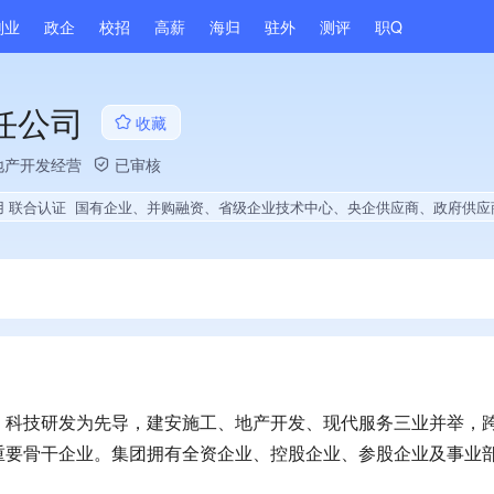
副业
政企
校招
高薪
海归
驻外
测评
职Q
任公司
收藏
地产开发经营
已审核
用 联合认证
国有企业、并购融资、省级企业技术中心、央企供应商、政府供应商、上市企业供应商、战略性新兴领域创新能力、绝对控股23家公司、薪资水平全省同行前40%、A级纳税人、知名品牌供应商、多产业布局、拥有节能环保技术、拥有自主品牌、拥有高价值专利、专利授权量同领域前500、技术布局行业领先、拥有绿色低碳技术、经营年限全国同行前5%、集团成员、权威管理体系认证、发债企业、大学生就业贡献、2025
、科技研发为先导，建安施工、地产开发、现代服务三业并举，
要骨干企业。集团拥有全资企业、控股企业、参股企业及事业部