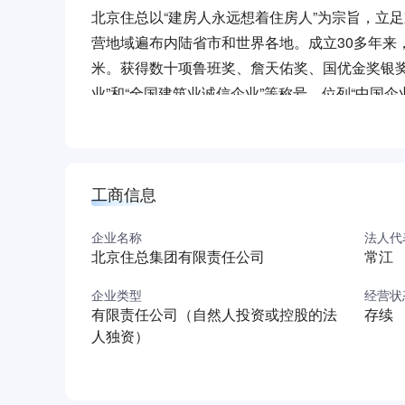
北京住总以“建房人永远想着住房人”为宗旨，立
营地域遍布内陆省市和世界各地。成立30多年来，
米。获得数十项鲁班奖、詹天佑奖、国优金奖银
业”和“全国建筑业诚信企业”等称号，位列“中国企业
北京住总拥有全产业链建安施工、地产开发和现
项省部级以上科技进步奖、国家级专利，编制了数
化经营”协同优势为社会各界客户提供咨询评估
工商信息
全过程、全周期的运营服务。
视今天为落后，求卓越争一流。北京住总集团凝
企业名称
法人代
局，打造千亿级跨国企业集团，期待与各界朋友
北京住总集团有限责任公司
常江
企业类型
经营状
有限责任公司（自然人投资或控股的法
存续
人独资）