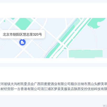
北京市朝阳区慧忠里320号
潦河坡镇大沟村民委员会
广西田蜜蜜酒业有限公司
额尔古纳市黑山头醉美
建材经营部
一古香港有限公司
清江浦区梦裳美服装店
陕西安控优创科技有
页