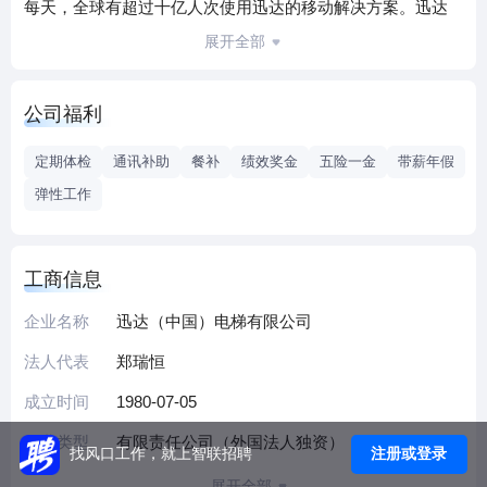
每天，全球有超过十亿人次使用迅达的移动解决方案。迅达
的成功，离不开来自100多个国家54.000多名员工的辛勤付
展开全部
出。
迅达于1980年进入中国，成立了中国第一家工业性合资企
公司福利
业，并于2006年完成独资化，目前迅达中国为瑞士迅达集团
全资子公司。在服务中国的30多年时间里，迅达中国持续不
定期体检
通讯补助
餐补
绩效奖金
五险一金
带薪年假
懈地满足广大客户群体的需求，以优质的产品和服务为中国
弹性工作
的高层地标、商业地产、公共交通等建筑做出了贡献；同时
迅达也致力于对中国的员工、服务、制造和研发等各方面的
进一步投资。如今迅达在中国拥有约100个分支机构，覆盖中
工商信息
国主要城市。2014年5月，位于上海嘉定的全球扶梯新工厂正
式投产，见证了瑞士迅达进一步扎根中国、立足长远的意
企业名称
迅达（中国）电梯有限公司
愿。
法人代表
郑瑞恒
作为城市楼宇交通领域的领先雇主，迅达始终致力于成为一
成立时间
1980-07-05
个拥有多元化员工队伍并提供平等机会的公司。如果您已经
准备好了接受挑战，接触不同的文化，并且愿意在一个充满
企业类型
有限责任公司（外国法人独资）
注册或登录
找风口工作，就上智联招聘
活力和令人振奋的环境中工作，迅达就是您的首选。欢迎您
展开全部