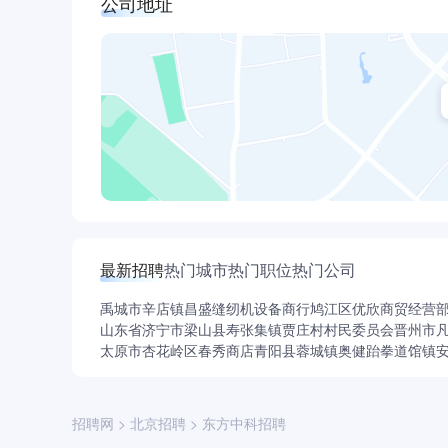
公司地址
最新招聘
热门城市
热门职位
热门公司
禹城市辛店镇昌盛缝纫机设备商行
鸠江区优欣商贸经营
山东省济宁市梁山县寿张集镇贾庄村村民委员会
晋州市
太原市杏花岭区春秀商店
青阳县蓉城镇奥健跆拳道馆
镇
招聘网
>
北京招聘
>
东方中科招聘