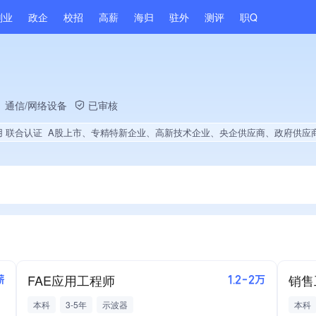
副业
政企
校招
高薪
海归
驻外
测评
职Q
、通信/网络设备
已审核
用 联合认证
A股上市、专精特新企业、高新技术企业、央企供应商、政府供应商、上市企业供应商、战略性新兴领域创新能力、绝对控股6家公司、薪资水平全省同行前30%、A级纳税人、知名品牌供应商、多产业布局、拥有节能环保技术、拥有自主品牌、拥有发明专利、专利授权量同领域前5%、技术布局行业领先、经营年限全国同行前5%、集团核心成员、权威管理体系认证、创新型中小企业、全国多家直营店、大学生就业贡献、2025年公开项目中标、拥有绿色资质、拥有美术作
FAE应用工程师
销售
薪
1.2-2万
本科
3-5年
示波器
本科