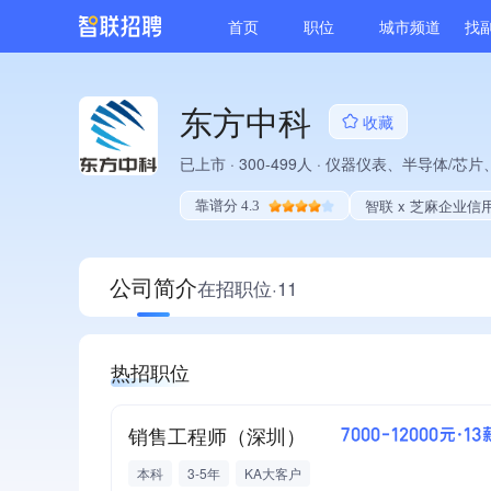
首页
职位
城市频道
找
东方中科
收藏
已上市
·
300-499人
·
仪器仪表、半导体/芯片
智联 x 芝麻企业信
靠谱分 4.3
公司简介
在招职位·11
热招职位
销售工程师（深圳）
7000-12000元·13
本科
3-5年
KA大客户