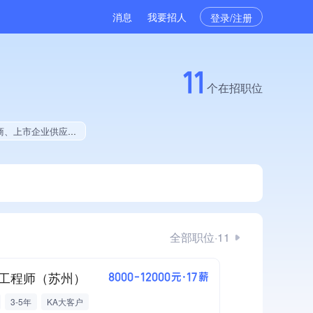
消息
我要招人
登录/注册
11
个在招职位
品、美术作品创作量位于同行前500、拥有多项著作权、2025年度软件研发量极速增长、软件研发量位于同行前500
全部职位·11
工程师（苏州）
8000-12000元·17薪
3-5年
KA大客户