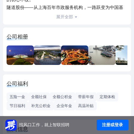
隧道股份——从上海百年市政服务机构，一路跃变为中国基
建板块首家上市公司……始终领跑行业，创建标准的隧道股
展开全部
份，如今已成长为全球EPC市场公认的城市基础设施建设运
营综合服务商，并凭籍全球86座城市、近千项重大工程的丰
公司相册
富建设管理经验与国内最齐全的产业链资源和核心技术，全
力为更多城市提供最具创造力的基础设施规划咨询、设计、
投资、建造、运营“全生命周期服务”。
在隧道股份，我们拥有超过1000名领军人才、享受国务院特
殊津贴专家、教授级高工、高工及CIOB皇家特许建造师，海
外市场外籍员工占比超过80%。依托科技领先战略和全球化的
公司福利
运营管理视野，隧道股份始终保持领先行业3-5年的技术优
势，科研机构等级、实力和科研投入占比位列同行业之最；
五险一金
全额社保
全额公积金
带薪年假
定期体检
公司全球化的资源配置系统，正集成全球最优的技术、人
节日福利
补充公积金
企业年金
高温补贴
才、设备和合作伙伴，为各地客户提供最具竞争力的个性化
基础设施解决方案；国内领先的智能化工程信息管理平台、
项目品质控制系统和远程专家管理系统，正为新加坡、印
注册或登录
找风口工作，就上智联招聘
工商信息
度、港澳、马来西亚、安哥拉等15个国家和地区的城市基础