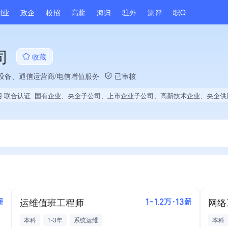
副业
政企
校招
高薪
海归
驻外
测评
职Q
司
收藏
络设备、通信运营商/电信增值服务
已审核
用 联合认证
国有企业、央企子公司、上市企业子公司、高新技术企业、央企供应商、政府供应商、上市企业供应商、战略性新兴领域创新能力、薪资水平全省同行前40%、A级纳税人、知名品牌供应商、多产业布局、拥有自主品牌、拥有高价值专利、专利授权量同领域前10%、技术布局行业领先、经营年限全国同行前5%、集团成员、权威管理体系认证、大学生就业贡献、2025年公开项目中标、拥有绿
运维值班工程师
网络
薪
1-1.2万·13薪
本科
1-3年
系统运维
本科