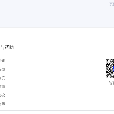
页
与帮助
注销
反馈
制度
智
指南
协议
公示