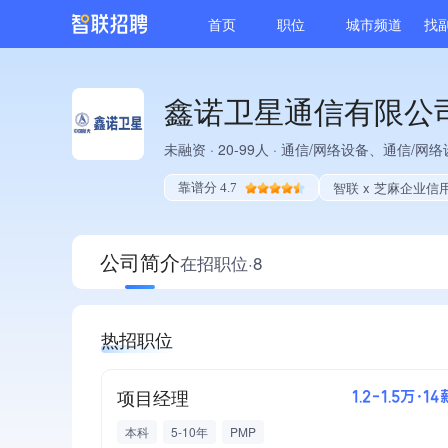
首页
职位
城市频道
找
鑫诺卫星通信有限公
未融资
·
20-99人
·
通信/网络设备、通信/网
智联 x 芝麻企业信
靠谱分 4.7
公司简介
在招职位·8
热招职位
项目经理
1.2-1.5万·14
本科
5-10年
PMP