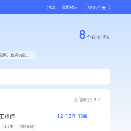
消息
我要招人
登录/注册
8
个在招职位
色资质、拥有多项著作权、2025年度软件研发量极速增长、软件研发量位于同行前500
全部职位·8
工程师
1.2-1.3万·13薪
3-5年
网络运维