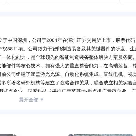
于中国深圳，公司于2004年在深圳证券交易所上市，股票代码：0
知识产权8811项。公司致力于智能制造装备及其关键器件的研发、
直一体化能力，是全球领先的智能制造装备整体解决方案服务商
功能部件等核心技术，拥有强大的垂直整合能力，在高端装备、
目前公司组建了涵盖激光光源、自动化系统集成、直线电机、视
国多所著名研究机构等建立了战略合作关系，联合成立相关实验
新型试点企业、国家科技成果推广示范基地-重点推广示范企业、
目被认定为***火炬计划项目。 员工福利：包含但不限于： 
展开全部
终奖、节日福利、生活补贴（住房、交通、通讯等）、高温补贴
年假、婚假、产假、陪产假及各类文娱活动等等。