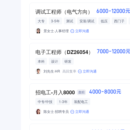
调试工程师（电气方向）
6000-12000
大专
3-5年
测试
安装/调试
低压
西门子
专用设备制造
半导体/芯片
景女士·人事经理
立即沟通
电子工程师（DZ26054）
7000-12000
本科
设计
研发
刘先生·HR
高回复率
立即沟通
招电工-月入8000
4000-8000元
中专/中技
1-3年
装配电工
陈女士·招聘专员
立即沟通