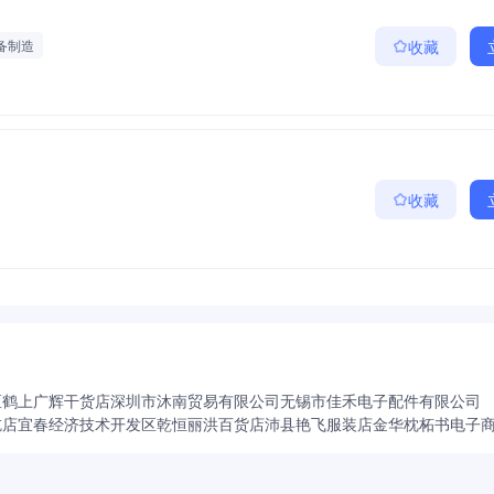
备制造
收藏
收藏
区鹤上广辉干货店
深圳市沐南贸易有限公司
无锡市佳禾电子配件有限公司
吃店
宜春经济技术开发区乾恒丽洪百货店
沛县艳飞服装店
金华枕柘书电子