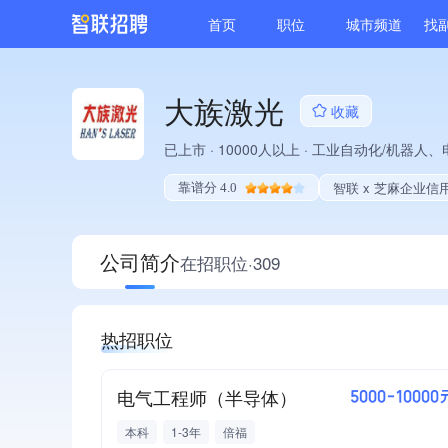
首页
职位
城市频道
找
大族激光
收藏
已上市
·
10000人以上
·
工业自动化/机器人、
智联 x 芝麻企业信
靠谱分 4.0
公司简介
在招职位·309
热招职位
电气工程师（半导体）
5000-10000
本科
1-3年
倍福