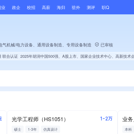
副业
政企
校招
高薪
海归
驻外
测评
职Q
电气机械/电力设备、通用设备制造、专用设备制造
已审核
用 联合认证
2025年胡润中国500强、A股上市、国家企业技术中心、高新技术企业、央企供应商、上市企业供应商、战略性新兴领域创新能力、绝对控股32家公司、薪资水平全省同行前5%、旗下品牌同行前5%、海关高级认证、A级纳税人、知名品牌供应商、多产业布局、拥有节能环保技术、拥有自主品牌、拥有高价值专利、专利授权量同领域前50、技术布局行业领先、拥有绿色低碳技术、经营年限全国同行前5%、集团核心成员、权威管理体系认证、发债企业、全国多家直营店、大学生就业贡献、2025年公开项目中标、拥有绿色资质、拥有工艺创
光学工程师（HS1051）
业务
元
1-2万
硕士
1-3年
仿真设计
本科