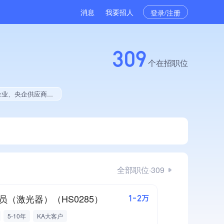
消息
我要招人
登录/注册
309
个在招职位
新能力、拥有多项作品、美术作品创作量位于同行前5%、2025年度作品创作量极速增长、拥有多项著作权、软件研发量位于同行前50
全部职位·309
员（激光器）（HS0285）
1-2万
5-10年
KA大客户