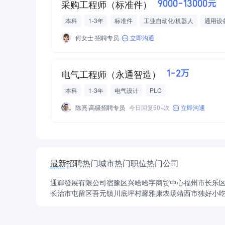
采购工程师（标准件）
9000-13000元
本科
1-3年
标准件
工业自动化/机器人
通用设
何女士·招聘专员
立即沟通
电气工程师（永通智造）
1-2万
本科
1-3年
电气设计
PLC
陈亮·高级招聘专员
今日回复50+次
立即沟通
最新招聘
热门城市
热门职位
热门公司
通輝發展有限公司
宿豫区兴哈哈字商贸中心
福州市长乐
长治市屯留区吾元镇川底坪村馨雅康农场
靖西市独好小