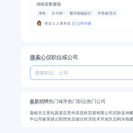
湖南壹数聚能
本科
5-10年
数字前端设计
半导体/芯片
张女士·人资专员
立即沟通
搜索心仪职位或公司
最新招聘
热门城市
热门职位
热门公司
嘉峪关王景化蔬菜店
贵州圣亚欧贸易有限公司
武陟县坤
中山市板芙镇云阳理发店
烟台经济技术开发区志刚水电