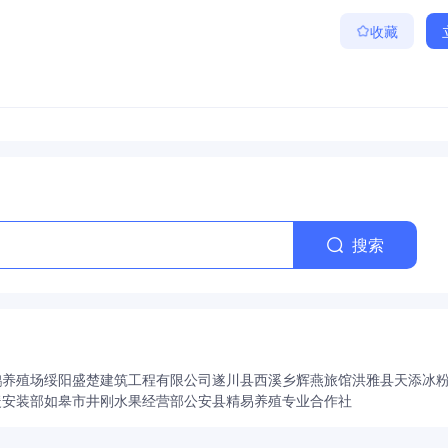
收藏
搜索
鹏养殖场
绥阳盛楚建筑工程有限公司
遂川县西溪乡辉燕旅馆
洪雅县天添冰
暖安装部
如皋市井刚水果经营部
公安县精易养殖专业合作社