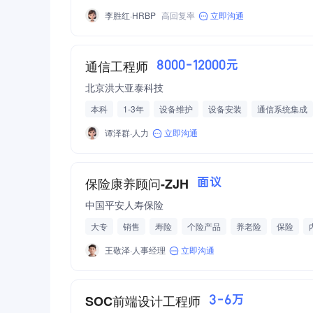
李胜红·HRBP
高回复率
立即沟通
通信工程师
8000-12000元
北京洪大亚泰科技
本科
1-3年
设备维护
设备安装
通信系统集成
通信/网络设备
周末双休
绩效奖金
员工旅游
谭泽群·人力
立即沟通
保险康养顾问-ZJH
面议
中国平安人寿保险
大专
销售
寿险
个险产品
养老险
保险
外部培训机会
王敬泽·人事经理
立即沟通
SOC前端设计工程师
3-6万