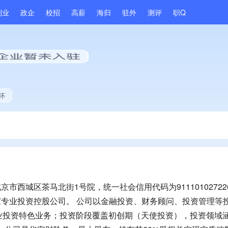
副业
政企
校招
高薪
海归
驻外
测评
职Q
怀
市西城区茶马北街1号院，统一社会信用代码为9111010272260
一家专业投资控股公司。 公司以金融投资、财务顾问、投资管理等
业投资特色业务；投资阶段覆盖初创期（天使投资），投资领域