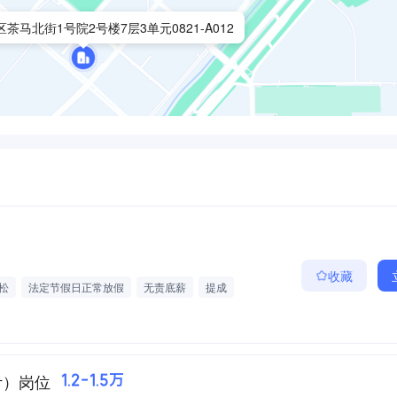
茶马北街1号院2号楼7层3单元0821-A012
收藏
松
法定节假日正常放假
无责底薪
提成
计）岗位
1.2-1.5万