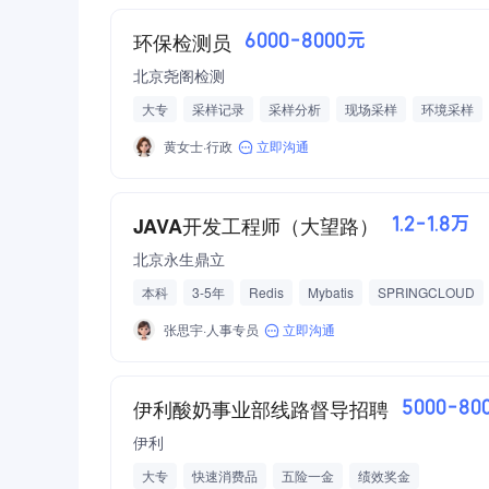
环保检测员
6000-8000元
北京尧阁检测
大专
采样记录
采样分析
现场采样
环境采样
检测/认证/计量
石油/石化
环保
高温费
五险一
黄女士·行政
立即沟通
JAVA开发工程师（大望路）
1.2-1.8万
北京永生鼎立
本科
3-5年
Redis
Mybatis
SPRINGCLOUD
RESTFUL API
张思宇·人事专员
立即沟通
伊利酸奶事业部线路督导招聘
5000-80
伊利
大专
快速消费品
五险一金
绩效奖金