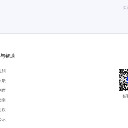
页
与帮助
注销
反馈
制度
智
指南
协议
公示