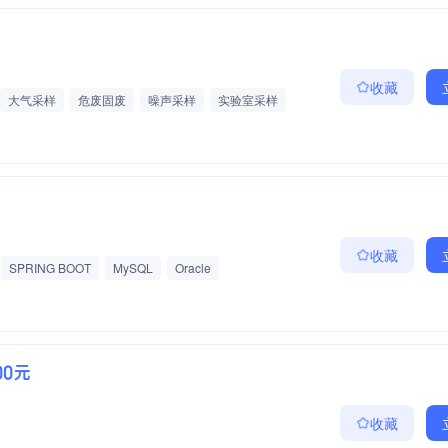
收藏
大气采样
危废固废
噪声采样
实验室采样
金
补充医疗保险
收藏
SPRING BOOT
MySQL
Oracle
00元
收藏