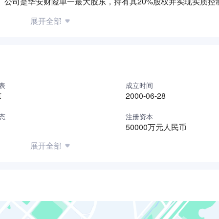
 公司是华安财险单一最大股东，持有其20%股权并实现实质控
与精达股份的股份减持相关事宜，在金融投资及资本市场领域具
展开全部
起股东均为大型金融集团旗下持牌金融机构；此外，公司设有经国
式设立，具备专业的金融研究支撑能力。
表
成立时间
东
2000-06-28
态
注册资本
50000万元人民币
展开全部