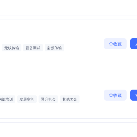
收藏
无线传输
设备调试
射频传输
节日福利
五险一金
带薪年假
加班补助
收藏
内部培训
发展空间
晋升机会
其他奖金